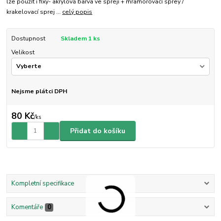
lze použít i fixy- akrylová barva ve spreji + mramorovací sprey /
krakelovací sprej ...
celý popis
Dostupnost
Skladem 1 ks
Velikost
Nejsme plátci DPH
80 Kč
/
ks
Přidat do košíku
Kompletní specifikace
Komentáře
0