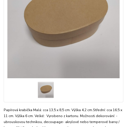
Papírová krabička Malá: cca 13,5 x 8,5 cm. Výška 4,2 cm.Střední: cca 16,5 x
11 cm. Výška 6 cm. Velké: Vyrobeno z kartonu. Možnosti dekorování: -
ubrouskovou technikou, decoupage- akrylové nebo temperové barvy /