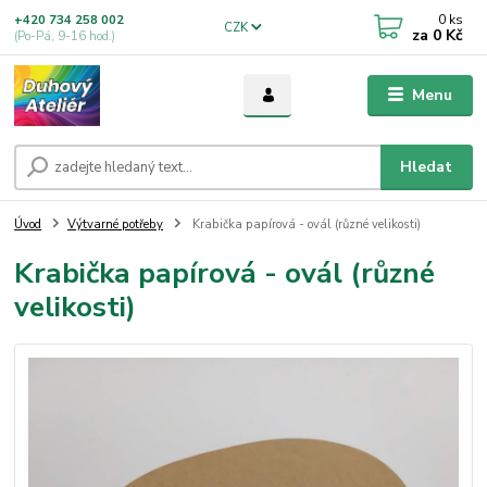
0
ks
+420 734 258 002
CZK
za
0 Kč
(Po-Pá, 9-16 hod.)
Menu
Hledat
Úvod
Výtvarné potřeby
Krabička papírová - ovál (různé velikosti)
Krabička papírová - ovál (různé
velikosti)