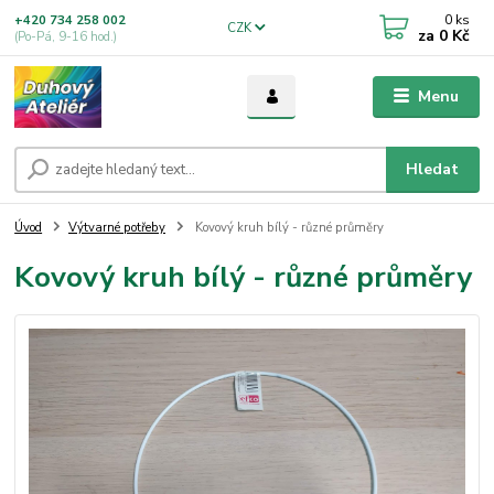
0
ks
+420 734 258 002
CZK
za
0 Kč
(Po-Pá, 9-16 hod.)
Menu
Hledat
Úvod
Výtvarné potřeby
Kovový kruh bílý - různé průměry
Kovový kruh bílý - různé průměry