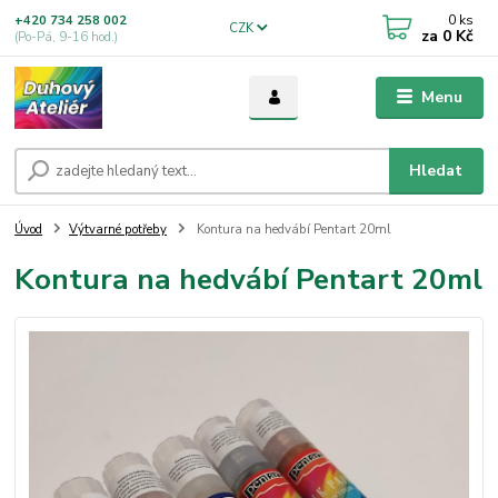
0
ks
+420 734 258 002
CZK
za
0 Kč
(Po-Pá, 9-16 hod.)
Menu
Hledat
Úvod
Výtvarné potřeby
Kontura na hedvábí Pentart 20ml
Kontura na hedvábí Pentart 20ml