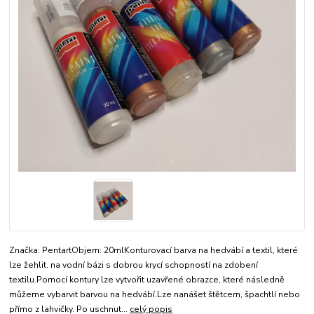
Značka: PentartObjem: 20mlKonturovací barva na hedvábí a textil, které
lze žehlit. na vodní bázi s dobrou krycí schopností na zdobení
textilu.Pomocí kontury lze vytvořit uzavřené obrazce, které následně
můžeme vybarvit barvou na hedvábí.Lze nanášet štětcem, špachtlí nebo
přímo z lahvičky. Po uschnut...
celý popis