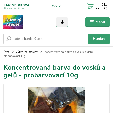
0
ks
+420 734 258 002
CZK
za
0 Kč
(Po-Pá, 9-16 hod.)
Menu
Hledat
Úvod
Výtvarné potřeby
Koncentrovaná barva do vosků a gelů -
probarvovací 10g
Koncentrovaná barva do vosků a
gelů - probarvovací 10g