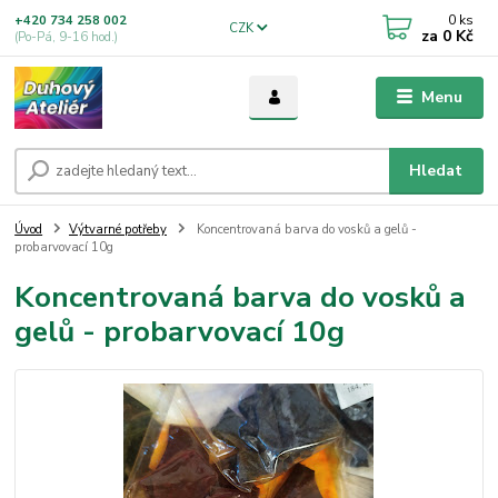
0
ks
+420 734 258 002
CZK
za
0 Kč
(Po-Pá, 9-16 hod.)
Menu
Hledat
Úvod
Výtvarné potřeby
Koncentrovaná barva do vosků a gelů -
probarvovací 10g
Koncentrovaná barva do vosků a
gelů - probarvovací 10g