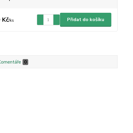
 Kč
Přidat do košíku
/
ks
Komentáře
0