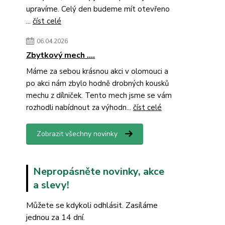
upravíme. Celý den budeme mít otevřeno
...
číst celé
06.04.2026
Zbytkový mech ....
Máme za sebou krásnou akci v olomouci a
po akci nám zbylo hodně drobných kousků
mechu z dílniček. Tento mech jsme se vám
rozhodli nabídnout za výhodn...
číst celé
Zobrazit všechny novinky
Nepropásněte novinky, akce
a slevy!
Můžete se kdykoli odhlásit. Zasíláme
jednou za 14 dní.