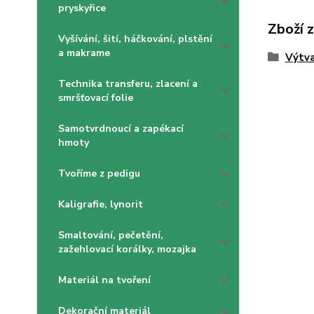
pryskyřice
Zboží 
Vyšívání, šití, háčkování, plstění
a makrame
Výtva
Technika transferu, zlacení a
smršťovací folie
Samotvrdnoucí a zapékací
hmoty
Tvoříme z pedigu
Kaligrafie, lynorit
Smaltování, pečetění,
zažehlovací korálky, mozajka
Materiál na tvoření
Dekorační materiál