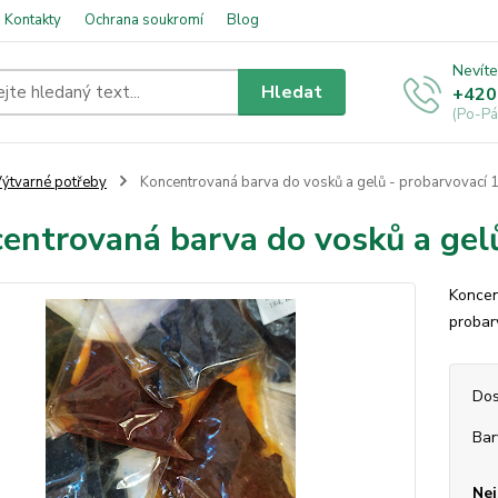
Kontakty
Ochrana soukromí
Blog
Nevíte
Hledat
+420
(Po-Pá
ýtvarné potřeby
Koncentrovaná barva do vosků a gelů - probarvovací 
entrovaná barva do vosků a gel
Koncen
probar
Dos
Bar
Nej