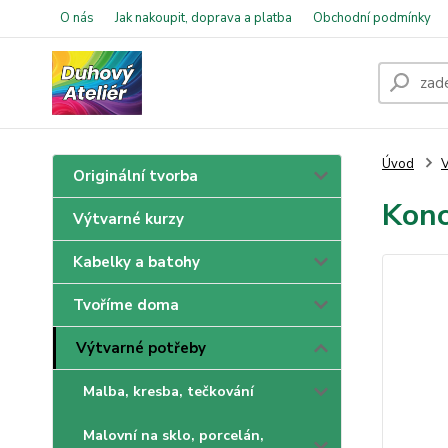
O nás
Jak nakoupit, doprava a platba
Obchodní podmínky
Úvod
V
Originální tvorba
Konc
Výtvarné kurzy
Kabelky a batohy
Tvoříme doma
Výtvarné potřeby
Malba, kresba, tečkování
Malovní na sklo, porcelán,