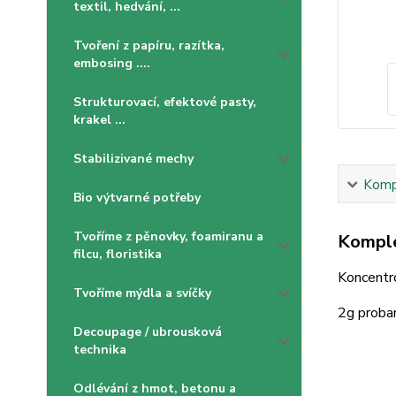
textil, hedvání, ...
Tvoření z papíru, razítka,
embosing ....
Strukturovací, efektové pasty,
krakel ...
Stabilizivané mechy
Kompl
Bio výtvarné potřeby
Tvoříme z pěnovky, foamiranu a
Komple
filcu, floristika
Koncentro
Tvoříme mýdla a svíčky
2g probar
Decoupage / ubrousková
technika
Odlévání z hmot, betonu a