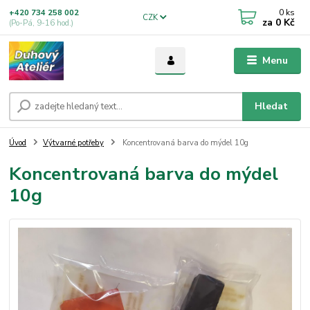
0
ks
+420 734 258 002
CZK
za
0 Kč
(Po-Pá, 9-16 hod.)
Menu
Hledat
Úvod
Výtvarné potřeby
Koncentrovaná barva do mýdel 10g
Koncentrovaná barva do mýdel
10g