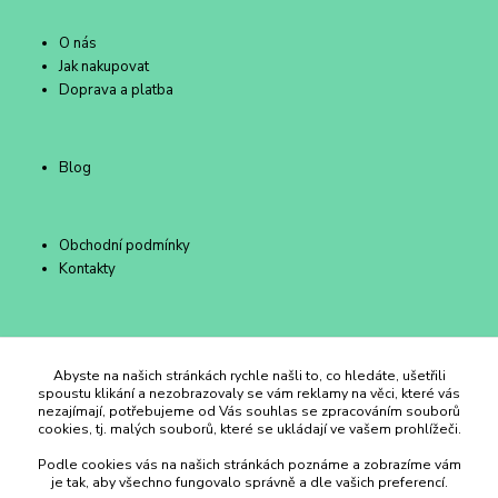
O nás
Jak nakupovat
Doprava a platba
Blog
Obchodní podmínky
Kontakty
Duhový Ateliér Kroměříž
Abyste na našich stránkách rychle našli to, co hledáte, ušetřili
spoustu klikání a nezobrazovaly se vám reklamy na věci, které vás
nezajímají, potřebujeme od Vás souhlas se zpracováním souborů
+420 734 258 002
cookies, tj. malých souborů, které se ukládají ve vašem prohlížeči.
Podle cookies vás na našich stránkách poznáme a zobrazíme vám
duhovyatelier@email.cz
je tak, aby všechno fungovalo správně a dle vašich preferencí.