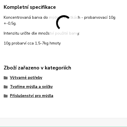
Kompletní specifikace
Koncentrovaná barva do mýdel v kostkách - probarvovací 10g
+-0,5g.
Intenzitu určíte dle množství použité barvy.
10g probarví cca 1,5-7kg hmoty
Zboží zařazeno v kategoriích
Výtvarné potřeby
Tvoříme mýdla a svíčky
Příslušenství pro mýdla