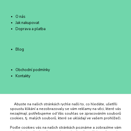
O nás
Jak nakupovat
Doprava a platba
Blog
Obchodní podmínky
Kontakty
Duhový Ateliér Kroměříž
Abyste na našich stránkách rychle našli to, co hledáte, ušetřili
spoustu klikání a nezobrazovaly se vám reklamy na věci, které vás
nezajímají, potřebujeme od Vás souhlas se zpracováním souborů
+420 734 258 002
cookies, tj. malých souborů, které se ukládají ve vašem prohlížeči.
Podle cookies vás na našich stránkách poznáme a zobrazíme vám
duhovyatelier@email.cz