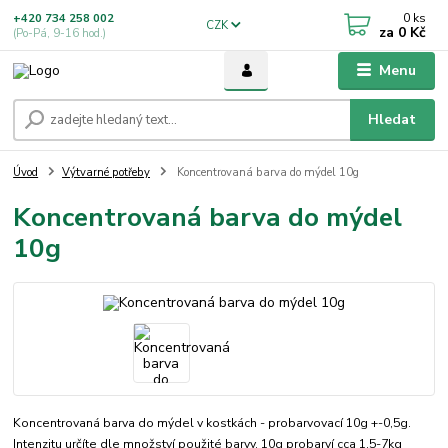
0
ks
+420 734 258 002
CZK
za
0 Kč
(Po-Pá, 9-16 hod.)
Menu
Hledat
Úvod
Výtvarné potřeby
Koncentrovaná barva do mýdel 10g
Koncentrovaná barva do mýdel
10g
Koncentrovaná barva do mýdel v kostkách - probarvovací 10g +-0,5g.
Intenzitu určíte dle množství použité barvy. 10g probarví cca 1,5-7kg