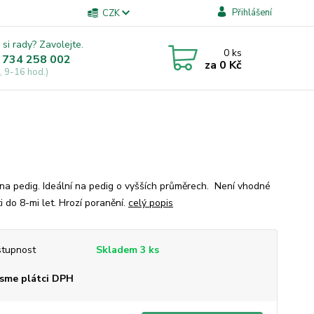
Přihlášení
CZK
 si rady? Zavolejte.
0
ks
 734 258 002
za
0 Kč
, 9-16 hod.)
 na pedig. Ideální na pedig o vyšších průměrech. Není vhodné
i do 8-mi let. Hrozí poranění.
celý popis
tupnost
Skladem 3 ks
sme plátci DPH