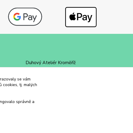
Duhový Ateliér Kroměříž
+420 734 258 002
obrazovaly se vám
 cookies, tj. malých
duhovyatelier@email.cz
ungovalo správně a