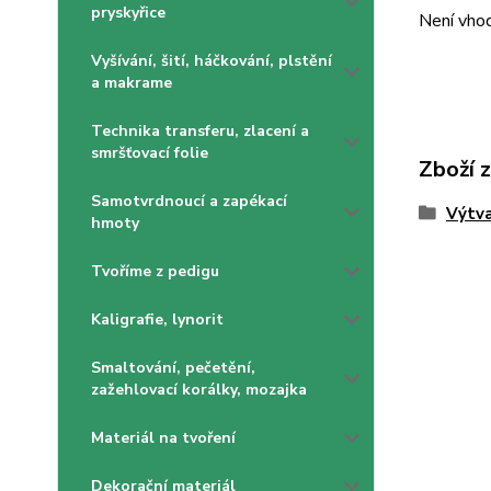
pryskyřice
Není vhod
Vyšívání, šití, háčkování, plstění
a makrame
Technika transferu, zlacení a
smršťovací folie
Zboží 
Samotvrdnoucí a zapékací
Výtva
hmoty
Tvoříme z pedigu
Kaligrafie, lynorit
Smaltování, pečetění,
zažehlovací korálky, mozajka
Materiál na tvoření
Dekorační materiál