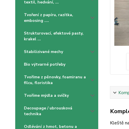
textil, hedvání, ...
Tvoření z papíru, razítka,
embosing ....
Strukturovací, efektové pasty,
krakel ...
Stabilizivané mechy
Bio výtvarné potřeby
Tvoříme z pěnovky, foamiranu a
filcu, floristika
Kompl
Tvoříme mýdla a svíčky
Decoupage / ubrousková
Komple
technika
Kleště na
Odlévání z hmot, betonu a