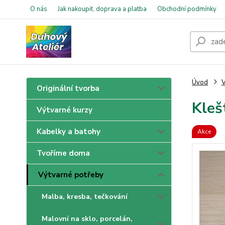
O nás
Jak nakoupit, doprava a platba
Obchodní podmínky
Úvod
V
Originální tvorba
Kleš
Výtvarné kurzy
Kabelky a batohy
Akce
Tvoříme doma
Výtvarné potřeby
Malba, kresba, tečkování
Malovní na sklo, porcelán,