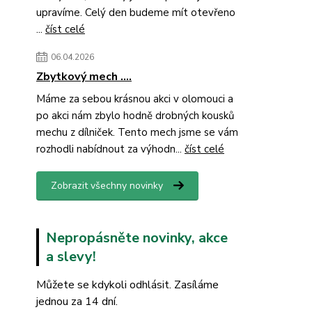
upravíme. Celý den budeme mít otevřeno
...
číst celé
06.04.2026
Zbytkový mech ....
Máme za sebou krásnou akci v olomouci a
po akci nám zbylo hodně drobných kousků
mechu z dílniček. Tento mech jsme se vám
rozhodli nabídnout za výhodn...
číst celé
Zobrazit všechny novinky
Nepropásněte novinky, akce
a slevy!
Můžete se kdykoli odhlásit. Zasíláme
jednou za 14 dní.