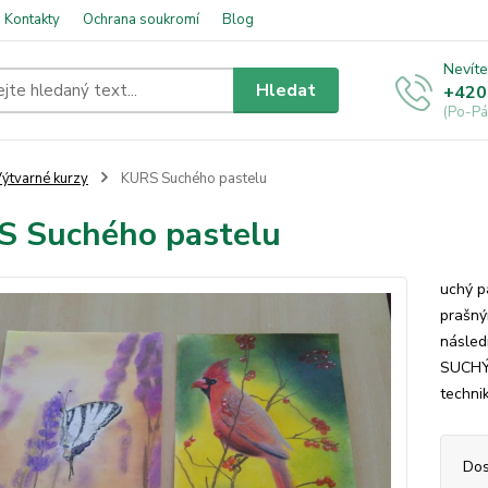
Kontakty
Ochrana soukromí
Blog
Nevíte
Hledat
+420
(Po-Pá
ýtvarné kurzy
KURS Suchého pastelu
 Suchého pastelu
uchý p
prašný
násled
SUCHÝM
techni
Dos