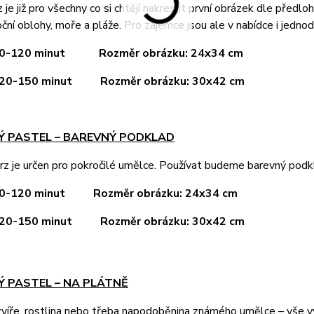
 je již pro všechny co si chtějí nakreslit první obrázek dle předlo
oční oblohy, moře a pláže. Pro zájemce jsou ale v nabídce i jednod
 90-120 minut
Rozměr obrázku: 24x34 cm
 120-150 minut
Rozměr obrázku: 30x42 cm
HÝ PASTEL – BAREVNÝ PODKLAD
rz je určen pro pokročilé umělce. Používat budeme barevný podk
 90-120 minut
Rozměr obrázku: 24x34 cm
 120-150 minut
Rozměr obrázku: 30x42 cm
Ý PASTEL – NA PLÁTNĚ
 zvíře, rostlina nebo třeba napodoběnina známého umělce – vše v