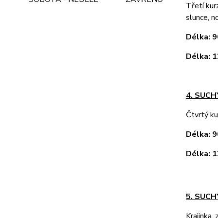
Třetí kurz
slunce, n
Délka:
Délka:
4. SUC
Čtvrtý ku
Délka:
Délka:
5. SUCH
Krajinka,