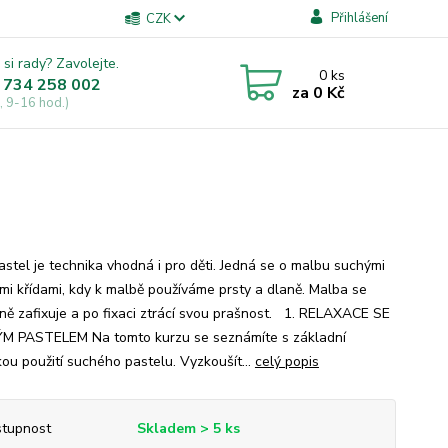
Přihlášení
CZK
 si rady? Zavolejte.
0
ks
 734 258 002
za
0 Kč
, 9-16 hod.)
astel je technika vhodná i pro děti. Jedná se o malbu suchými
mi křídami, kdy k malbě používáme prsty a dlaně. Malba se
ně zafixuje a po fixaci ztrácí svou prašnost. 1. RELAXACE SE
 PASTELEM Na tomto kurzu se seznámíte s základní
kou použití suchého pastelu. Vyzkoušít...
celý popis
tupnost
Skladem > 5 ks