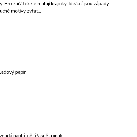
hy. Pro začátek se malují krajinky. Ideální jsou západy
uché motivy zvřat...
ladový papír.
ypadá naplátně úžasně a jinak.