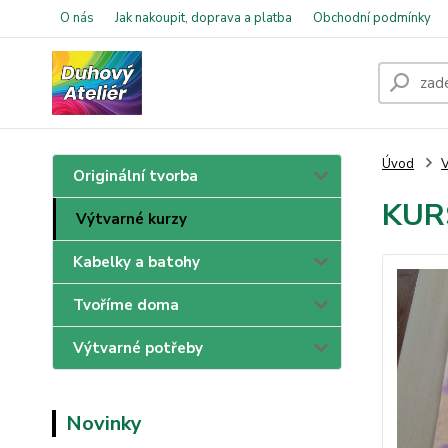
O nás
Jak nakoupit, doprava a platba
Obchodní podmínky
Úvod
V
Originální tvorba
KURS
Výtvarné kurzy
Kabelky a batohy
Tvoříme doma
Výtvarné potřeby
Novinky