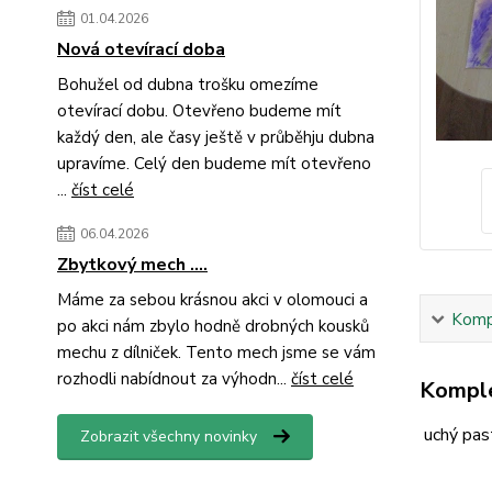
01.04.2026
Nová otevírací doba
Bohužel od dubna trošku omezíme
otevírací dobu. Otevřeno budeme mít
každý den, ale časy ještě v průběhju dubna
upravíme. Celý den budeme mít otevřeno
...
číst celé
06.04.2026
Zbytkový mech ....
Máme za sebou krásnou akci v olomouci a
Kompl
po akci nám zbylo hodně drobných kousků
mechu z dílniček. Tento mech jsme se vám
rozhodli nabídnout za výhodn...
číst celé
Komple
uchý pas
Zobrazit všechny novinky