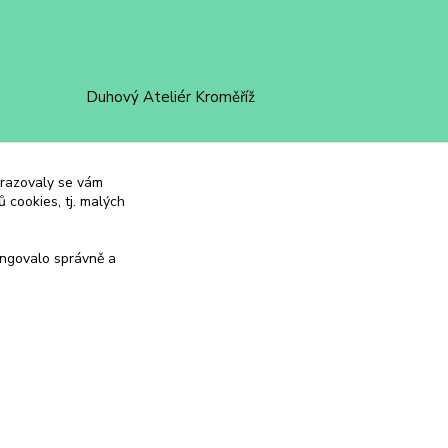
Duhový Ateliér Kroměříž
+420 734 258 002
obrazovaly se vám
duhovyatelier@email.cz
 cookies, tj. malých
ungovalo správně a
Vytvořeno na
Eshop-rychle.cz