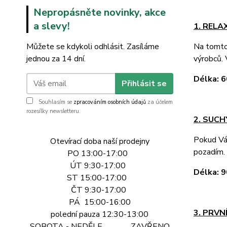
Nepropásněte novinky, akce
a slevy!
1. REL
Můžete se kdykoli odhlásit. Zasíláme
Na tomto 
jednou za 14 dní.
výrobců. 
Délka:
Přihlásit se
Souhlasím se
zpracováním osobních údajů
za účelem
rozesílky newsletteru.
2. SUCH
Pokud Vás
Otevírací doba naší prodejny
pozadím. 
PO 13:00-17:00
ÚT 9:30-17:00
Délka:
ST 15:00-17:00
ČT 9:30-17:00
PÁ 15:00-16:00
3. PRV
polední pauza 12:30-13:00
SOBOTA - NEDĚLE ZAVŘENO