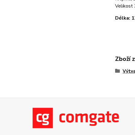
Velikost 
Délka:
Zboží 
Výtva