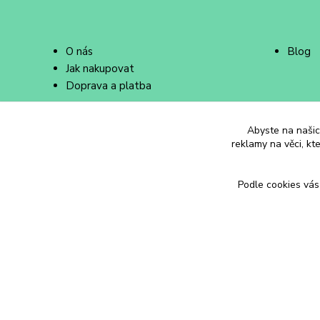
O nás
Blog
Jak nakupovat
Doprava a platba
Abyste na našich
reklamy na věci, kt
Podle cookies vás