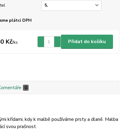
tel
sme plátci DPH
0 Kč
Přidat do košíku
/
ks
Komentáře
0
nými křídami, kdy k malbě používáme prsty a dlaně. Malba
rácí svou prašnost.