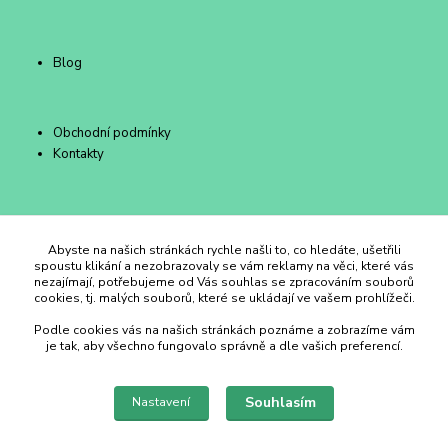
Blog
Obchodní podmínky
Kontakty
Duhový Ateliér Kroměříž
Abyste na našich stránkách rychle našli to, co hledáte, ušetřili
spoustu klikání a nezobrazovaly se vám reklamy na věci, které vás
nezajímají, potřebujeme od Vás souhlas se zpracováním souborů
+420 734 258 002
cookies, tj. malých souborů, které se ukládají ve vašem prohlížeči.
Podle cookies vás na našich stránkách poznáme a zobrazíme vám
duhovyatelier@email.cz
je tak, aby všechno fungovalo správně a dle vašich preferencí.
Souhlasím
Nastavení