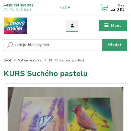
0
ks
+420 734 258 002
CZK
za
0 Kč
(Po-Pá, 9-16 hod.)
Menu
Hledat
Úvod
Výtvarné kurzy
KURS Suchého pastelu
KURS Suchého pastelu