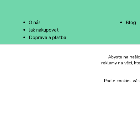
O nás
Blog
Jak nakupovat
Doprava a platba
Abyste na našich
reklamy na věci, kt
Podle cookies vás