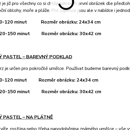
 je již pro všechny co si chtějí nakreslit první obrázek dle předlo
oční oblohy, moře a pláže. Pro zájemce jsou ale v nabídce i jednod
 90-120 minut
Rozměr obrázku: 24x34 cm
 120-150 minut
Rozměr obrázku: 30x42 cm
HÝ PASTEL – BAREVNÝ PODKLAD
rz je určen pro pokročilé umělce. Používat budeme barevný podk
 90-120 minut
Rozměr obrázku: 24x34 cm
 120-150 minut
Rozměr obrázku: 30x42 cm
Ý PASTEL – NA PLÁTNĚ
 zvíře, rostlina nebo třeba napodoběnina známého umělce – vše v