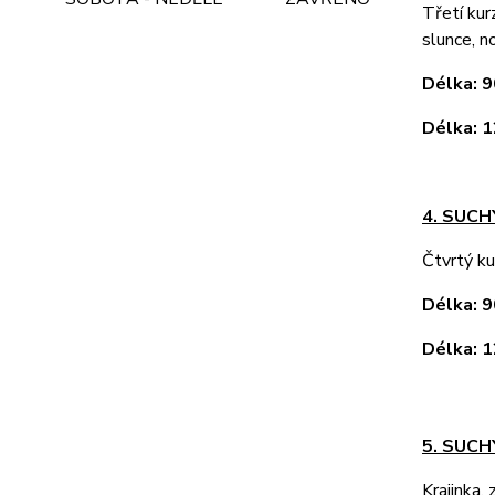
Třetí kurz
slunce, n
Délka:
Délka:
4. SUC
Čtvrtý ku
Délka:
Délka:
5. SUCH
Krajinka,