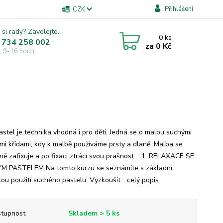
Přihlášení
CZK
 si rady? Zavolejte.
0
ks
 734 258 002
za
0 Kč
, 9-16 hod.)
astel je technika vhodná i pro děti. Jedná se o malbu suchými
mi křídami, kdy k malbě používáme prsty a dlaně. Malba se
ně zafixuje a po fixaci ztrácí svou prašnost. 1. RELAXACE SE
 PASTELEM Na tomto kurzu se seznámíte s základní
kou použití suchého pastelu. Vyzkoušít...
celý popis
tupnost
Skladem > 5 ks