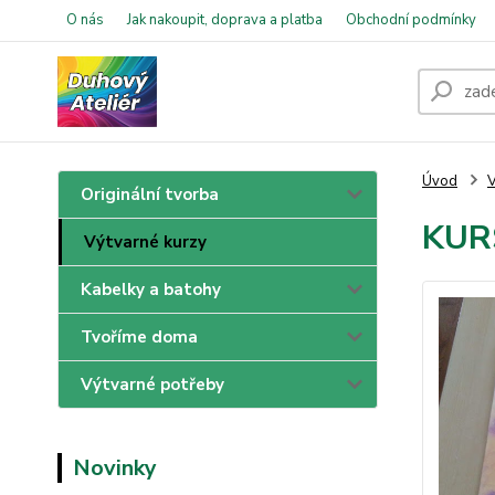
O nás
Jak nakoupit, doprava a platba
Obchodní podmínky
Úvod
V
Originální tvorba
KURS
Výtvarné kurzy
Kabelky a batohy
Tvoříme doma
Výtvarné potřeby
Novinky