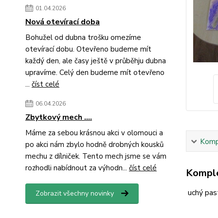
01.04.2026
Nová otevírací doba
Bohužel od dubna trošku omezíme
otevírací dobu. Otevřeno budeme mít
každý den, ale časy ještě v průběhju dubna
upravíme. Celý den budeme mít otevřeno
...
číst celé
06.04.2026
Zbytkový mech ....
Máme za sebou krásnou akci v olomouci a
Kompl
po akci nám zbylo hodně drobných kousků
mechu z dílniček. Tento mech jsme se vám
rozhodli nabídnout za výhodn...
číst celé
Komple
uchý pas
Zobrazit všechny novinky