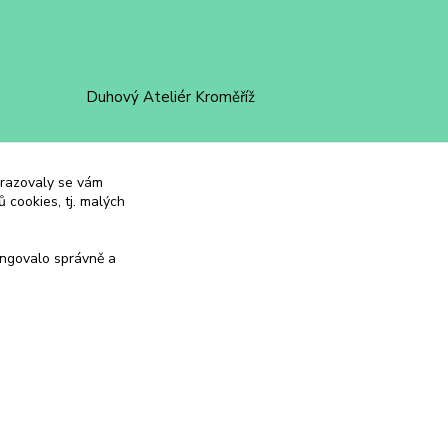
Duhový Ateliér Kroměříž
+420 734 258 002
obrazovaly se vám
duhovyatelier@email.cz
 cookies, tj. malých
ungovalo správně a
Vytvořeno na
Eshop-rychle.cz