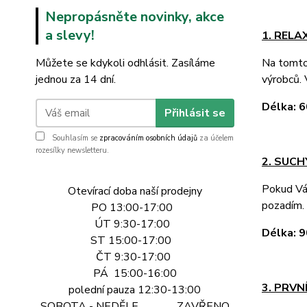
Nepropásněte novinky, akce
a slevy!
1. REL
Můžete se kdykoli odhlásit. Zasíláme
Na tomto 
jednou za 14 dní.
výrobců. 
Délka:
Přihlásit se
Souhlasím se
zpracováním osobních údajů
za účelem
rozesílky newsletteru.
2. SUCH
Pokud Vás
Otevírací doba naší prodejny
pozadím. 
PO 13:00-17:00
ÚT 9:30-17:00
Délka:
ST 15:00-17:00
ČT 9:30-17:00
PÁ 15:00-16:00
3. PRV
polední pauza 12:30-13:00
SOBOTA - NEDĚLE ZAVŘENO