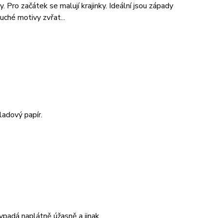
hy. Pro začátek se malují krajinky. Ideální jsou západy
uché motivy zvřat...
ladový papír.
ypadá naplátně úžasně a jinak.