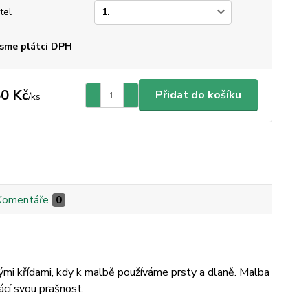
tel
sme plátci DPH
0 Kč
Přidat do košíku
/
ks
Komentáře
0
nými křídami, kdy k malbě používáme prsty a dlaně. Malba
rácí svou prašnost.