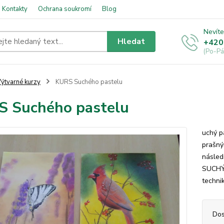
Kontakty
Ochrana soukromí
Blog
Nevíte
Hledat
+420
(Po-Pá
ýtvarné kurzy
KURS Suchého pastelu
 Suchého pastelu
uchý p
prašný
násled
SUCHÝM
techni
Dos