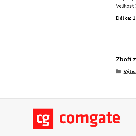
Velikost 
Délka:
Zboží 
Výtva