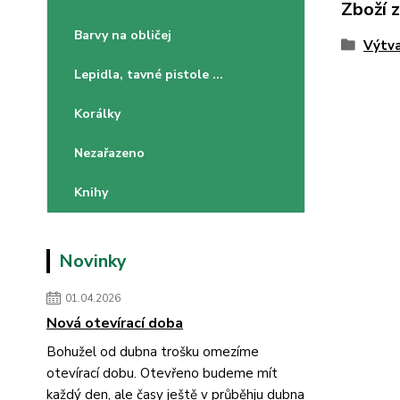
Zboží 
Barvy na obličej
Výtva
Lepidla, tavné pistole ...
Korálky
Nezařazeno
Knihy
Novinky
01.04.2026
Nová otevírací doba
Bohužel od dubna trošku omezíme
otevírací dobu. Otevřeno budeme mít
každý den, ale časy ještě v průběhju dubna