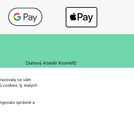
Duhový Ateliér Kroměříž
+420 734 258 002
obrazovaly se vám
 cookies, tj. malých
duhovyatelier@email.cz
ungovalo správně a