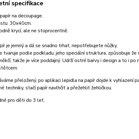
tní specifikace
 papír na decoupage.
istu: 30x40cm.
hodně krycí, ale ne stoprocentně.
ír je jemný a dá se snadno trhat, nepotřebujete nůžky.
 tvaruje podle podkladu, jeho speciální struktura, způsobuje že 
měkčí, takže je více poddajný. Udrží ostré barvy i design a to i po
štětcem.
váme přeložený, po aplikaci lepidla na papír dojde k vyhlazení pap
é techniky, stačí papír navlhčit a přežehlit žehličkou.
né pro děti do 3 let.