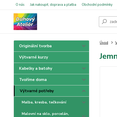
O nás
Jak nakoupit, doprava a platba
Obchodní podmínky
Úvod
V
Originální tvorba
Jemn
Výtvarné kurzy
Kabelky a batohy
Tvoříme doma
Výtvarné potřeby
Malba, kresba, tečkování
Malovní na sklo, porcelán,