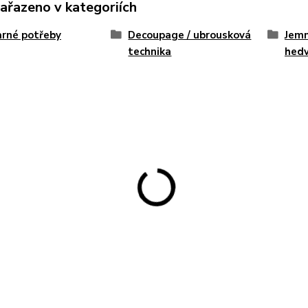
zařazeno v kategoriích
rné potřeby
Decoupage / ubrousková
Jemn
technika
hed