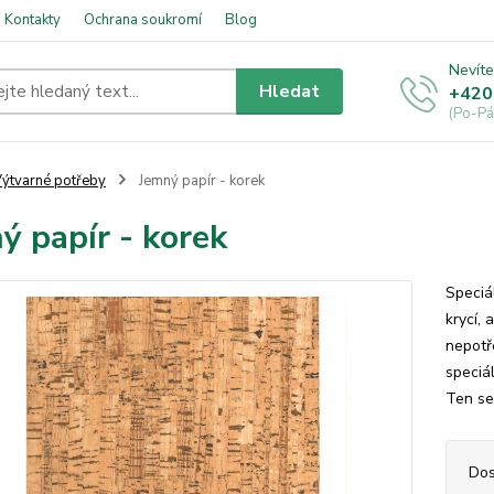
Kontakty
Ochrana soukromí
Blog
Nevíte
Hledat
+420
(Po-Pá
ýtvarné potřeby
Jemný papír - korek
ý papír - korek
Speciá
krycí,
nepotř
speciál
Ten se
Dos