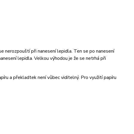
se nerozpouští při nanesení lepidla. Ten se po nanesení
 nanesení lepidla. Velkou výhodou je že se netrhá při
íru a překladtek není vůbec viditelný. Pro využití papíru