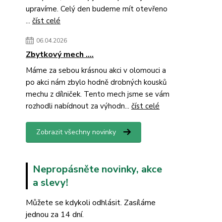
upravíme. Celý den budeme mít otevřeno
...
číst celé
06.04.2026
Zbytkový mech ....
Máme za sebou krásnou akci v olomouci a
po akci nám zbylo hodně drobných kousků
mechu z dílniček. Tento mech jsme se vám
rozhodli nabídnout za výhodn...
číst celé
Zobrazit všechny novinky
Nepropásněte novinky, akce
a slevy!
Můžete se kdykoli odhlásit. Zasíláme
jednou za 14 dní.