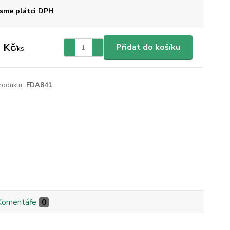
sme plátci DPH
 Kč
Přidat do košíku
/
ks
roduktu:
FDA841
Komentáře
0