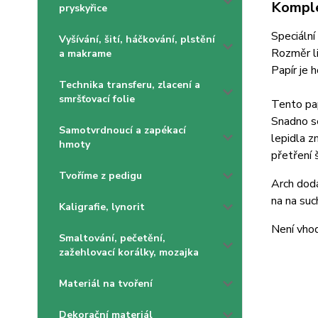
Komple
pryskyřice
Speciální
Vyšívání, šití, háčkování, plstění
Rozměr l
a makrame
Papír je 
Technika transferu, zlacení a
smršťovací folie
Tento pap
Snadno se
Samotvrdnoucí a zapékací
lepidla z
hmoty
přetření 
Tvoříme z pedigu
Arch dodá
na na such
Kaligrafie, lynorit
Není vhod
Smaltování, pečetění,
zažehlovací korálky, mozajka
Materiál na tvoření
Dekorační materiál