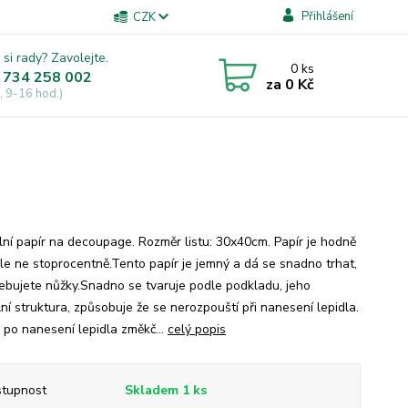
Přihlášení
CZK
 si rady? Zavolejte.
0
ks
 734 258 002
za
0 Kč
, 9-16 hod.)
lní papír na decoupage. Rozměr listu: 30x40cm. Papír je hodně
 ale ne stoprocentně.Tento papír je jemný a dá se snadno trhat,
ebujete nůžky.Snadno se tvaruje podle podkladu, jeho
ní struktura, způsobuje že se nerozpouští při nanesení lepidla.
 po nanesení lepidla změkč...
celý popis
tupnost
Skladem 1 ks