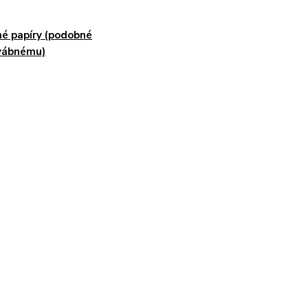
é papíry (podobné
vábnému)