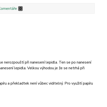
Komentáře
0
se nerozpouští při nanesení lepidla. Ten se po nanesení
 nanesení lepidla. Velkou výhodou je že se netrhá při
íru a překladtek není vůbec viditelný. Pro využití papíru