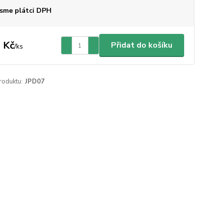
sme plátci DPH
 Kč
Přidat do košíku
/
ks
roduktu:
JPD07