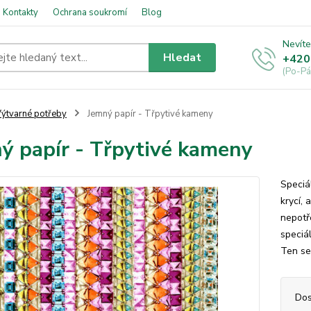
Kontakty
Ochrana soukromí
Blog
Nevíte
Hledat
+420
(Po-Pá
ýtvarné potřeby
Jemný papír - Třpytivé kameny
ý papír - Třpytivé kameny
Speciá
krycí,
nepotř
speciál
Ten se
Dos