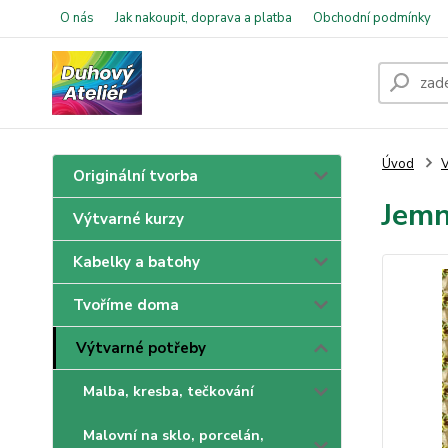
O nás
Jak nakoupit, doprava a platba
Obchodní podmínky
Úvod
V
Originální tvorba
Jemn
Výtvarné kurzy
Kabelky a batohy
Tvoříme doma
Výtvarné potřeby
Malba, kresba, tečkování
Malovní na sklo, porcelán,