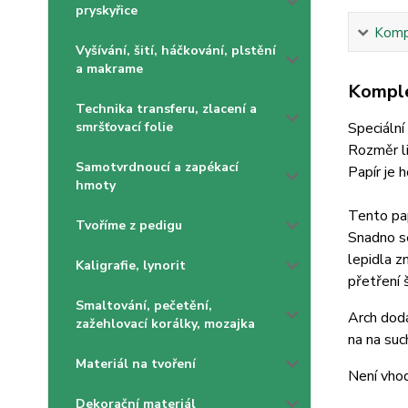
pryskyřice
Kompl
Vyšívání, šití, háčkování, plstění
a makrame
Komple
Technika transferu, zlacení a
smršťovací folie
Speciální
Rozměr l
Samotvrdnoucí a zapékací
Papír je 
hmoty
Tento pap
Tvoříme z pedigu
Snadno se
lepidla z
Kaligrafie, lynorit
přetření 
Smaltování, pečetění,
Arch dodá
zažehlovací korálky, mozajka
na na such
Materiál na tvoření
Není vhod
Dekorační materiál