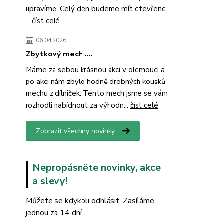
upravíme. Celý den budeme mít otevřeno
...
číst celé
06.04.2026
Zbytkový mech ....
Máme za sebou krásnou akci v olomouci a
po akci nám zbylo hodně drobných kousků
mechu z dílniček. Tento mech jsme se vám
rozhodli nabídnout za výhodn...
číst celé
Zobrazit všechny novinky
Nepropásněte novinky, akce
a slevy!
Můžete se kdykoli odhlásit. Zasíláme
jednou za 14 dní.