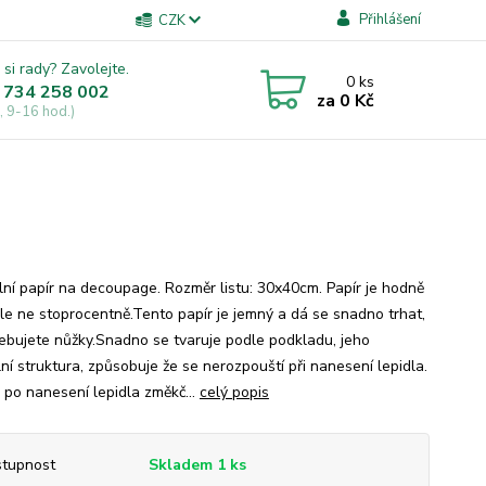
Přihlášení
CZK
 si rady? Zavolejte.
0
ks
 734 258 002
za
0 Kč
, 9-16 hod.)
lní papír na decoupage. Rozměr listu: 30x40cm. Papír je hodně
 ale ne stoprocentně.Tento papír je jemný a dá se snadno trhat,
ebujete nůžky.Snadno se tvaruje podle podkladu, jeho
ní struktura, způsobuje že se nerozpouští při nanesení lepidla.
 po nanesení lepidla změkč...
celý popis
tupnost
Skladem 1 ks