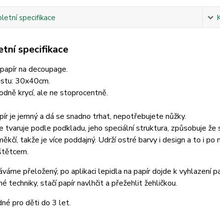
etní specifikace
tní specifikace
 papír na decoupage.
istu: 30x40cm.
hodně krycí, ale ne stoprocentně.
ír je jemný a dá se snadno trhat, nepotřebujete nůžky.
 tvaruje podle podkladu, jeho speciální struktura, způsobuje že 
měkčí, takže je více poddajný. Udrží ostré barvy i design a to i po
štětcem.
váme přeložený, po aplikaci lepidla na papír dojde k vyhlazení pap
é techniky, stačí papír navlhčit a přežehlit žehličkou.
né pro děti do 3 let.