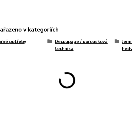
zařazeno v kategoriích
rné potřeby
Decoupage / ubrousková
Jemn
technika
hed