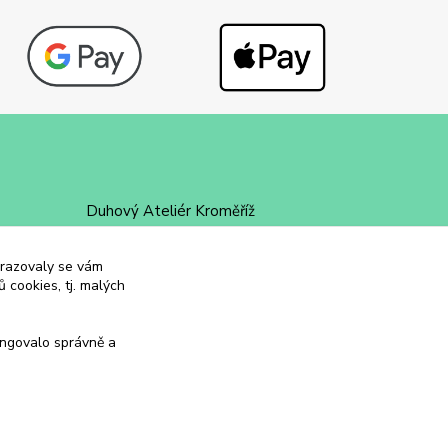
Duhový Ateliér Kroměříž
+420 734 258 002
obrazovaly se vám
 cookies, tj. malých
duhovyatelier@email.cz
ungovalo správně a