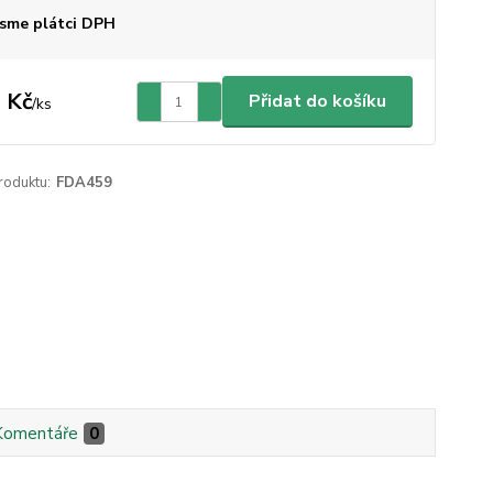
sme plátci DPH
 Kč
Přidat do košíku
/
ks
roduktu:
FDA459
Komentáře
0