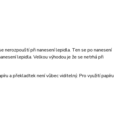
se nerozpouští při nanesení lepidla. Ten se po nanesení
 nanesení lepidla. Velkou výhodou je že se netrhá při
íru a překladtek není vůbec viditelný. Pro využití papíru