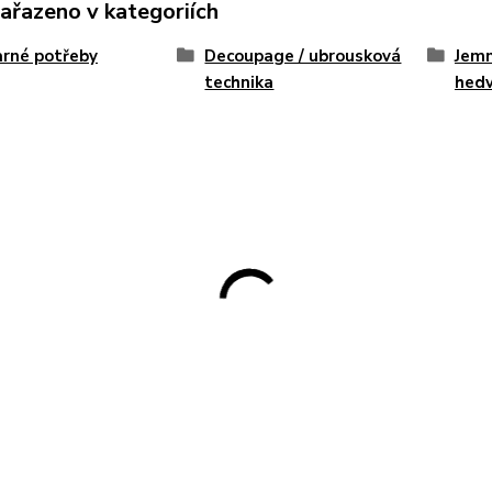
zařazeno v kategoriích
rné potřeby
Decoupage / ubrousková
Jemn
technika
hed