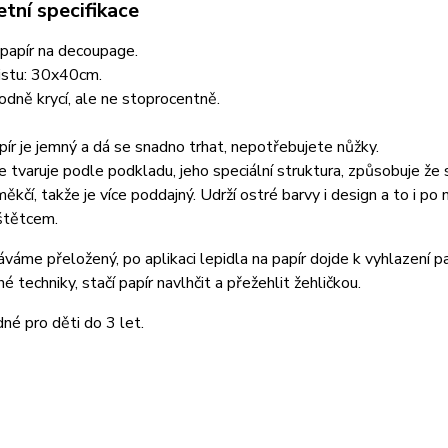
tní specifikace
 papír na decoupage.
istu: 30x40cm.
hodně krycí, ale ne stoprocentně.
ír je jemný a dá se snadno trhat, nepotřebujete nůžky.
 tvaruje podle podkladu, jeho speciální struktura, způsobuje že 
měkčí, takže je více poddajný. Udrží ostré barvy i design a to i po
štětcem.
váme přeložený, po aplikaci lepidla na papír dojde k vyhlazení pap
é techniky, stačí papír navlhčit a přežehlit žehličkou.
né pro děti do 3 let.