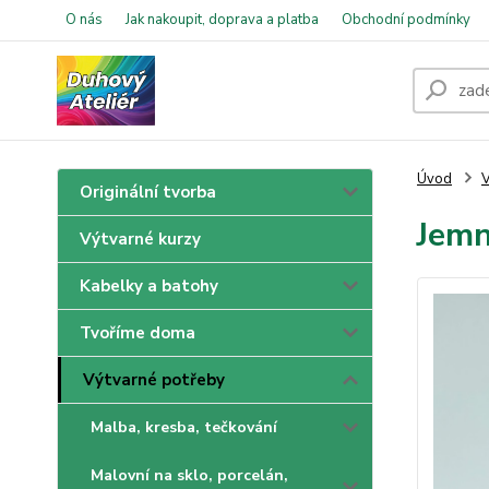
O nás
Jak nakoupit, doprava a platba
Obchodní podmínky
Úvod
V
Originální tvorba
Jemn
Výtvarné kurzy
Kabelky a batohy
Tvoříme doma
Výtvarné potřeby
Malba, kresba, tečkování
Malovní na sklo, porcelán,