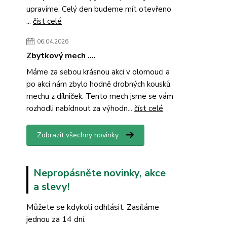
upravíme. Celý den budeme mít otevřeno
...
číst celé
06.04.2026
Zbytkový mech ....
Máme za sebou krásnou akci v olomouci a
po akci nám zbylo hodně drobných kousků
mechu z dílniček. Tento mech jsme se vám
rozhodli nabídnout za výhodn...
číst celé
Zobrazit všechny novinky
Nepropásněte novinky, akce
a slevy!
Můžete se kdykoli odhlásit. Zasíláme
jednou za 14 dní.