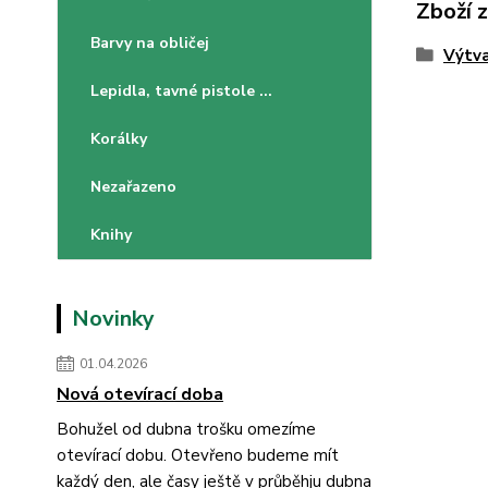
Zboží 
Barvy na obličej
Výtva
Lepidla, tavné pistole ...
Korálky
Nezařazeno
Knihy
Novinky
01.04.2026
Nová otevírací doba
Bohužel od dubna trošku omezíme
otevírací dobu. Otevřeno budeme mít
každý den, ale časy ještě v průběhju dubna