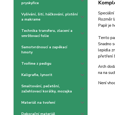
Komple
pryskyřice
Speciální
Vyšívání, šití, háčkování, plstění
Rozměr l
a makrame
Papír je 
Technika transferu, zlacení a
smršťovací folie
Tento pap
Snadno se
Samotvrdnoucí a zapékací
lepidla z
hmoty
přetření 
Tvoříme z pedigu
Arch dodá
na na such
Kaligrafie, lynorit
Není vhod
Smaltování, pečetění,
zažehlovací korálky, mozajka
Materiál na tvoření
Dekorační materiál