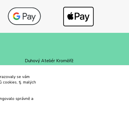
Duhový Ateliér Kroměříž
+420 734 258 002
obrazovaly se vám
 cookies, tj. malých
duhovyatelier@email.cz
ungovalo správně a