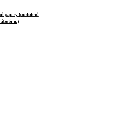
é papíry (podobné
vábnému)