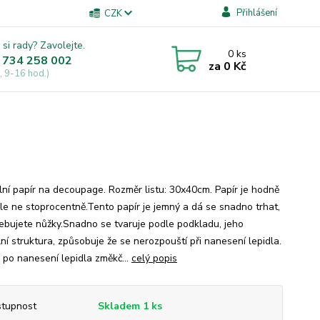
Přihlášení
CZK
 si rady? Zavolejte.
0
ks
 734 258 002
za
0 Kč
, 9-16 hod.)
lní papír na decoupage. Rozměr listu: 30x40cm. Papír je hodně
 ale ne stoprocentně.Tento papír je jemný a dá se snadno trhat,
ebujete nůžky.Snadno se tvaruje podle podkladu, jeho
ní struktura, způsobuje že se nerozpouští při nanesení lepidla.
 po nanesení lepidla změkč...
celý popis
tupnost
Skladem 1 ks