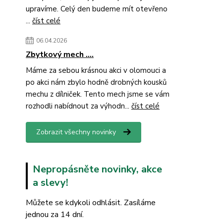
upravíme. Celý den budeme mít otevřeno
...
číst celé
06.04.2026
Zbytkový mech ....
Máme za sebou krásnou akci v olomouci a
po akci nám zbylo hodně drobných kousků
mechu z dílniček. Tento mech jsme se vám
rozhodli nabídnout za výhodn...
číst celé
Zobrazit všechny novinky
Nepropásněte novinky, akce
a slevy!
Můžete se kdykoli odhlásit. Zasíláme
jednou za 14 dní.