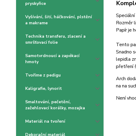
Komple
pryskyřice
Speciální
Vyšívání, šití, háčkování, plstění
Rozměr l
a makrame
Papír je 
Technika transferu, zlacení a
smršťovací folie
Tento pap
Snadno se
Samotvrdnoucí a zapékací
lepidla z
hmoty
přetření 
Tvoříme z pedigu
Arch dodá
na na such
Kaligrafie, lynorit
Není vhod
Smaltování, pečetění,
zažehlovací korálky, mozajka
Materiál na tvoření
Dekorační materiál