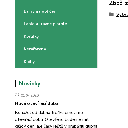
Zboží 
Barvy na obličej
Výtva
Lepidla, tavné pistole ...
Korálky
Nezařazeno
Knihy
Novinky
01.04.2026
Nová otevírací doba
Bohužel od dubna trošku omezíme
otevírací dobu. Otevřeno budeme mít
každý den, ale časy ještě v průběhju dubna