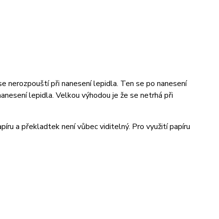
se nerozpouští při nanesení lepidla. Ten se po nanesení
 nanesení lepidla. Velkou výhodou je že se netrhá při
íru a překladtek není vůbec viditelný. Pro využití papíru