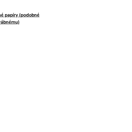
é papíry (podobné
vábnému)