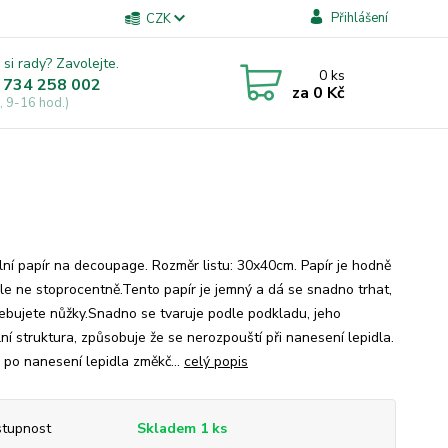
Přihlášení
CZK
 si rady? Zavolejte.
0
ks
 734 258 002
za
0 Kč
, 9-16 hod.)
lní papír na decoupage. Rozměr listu: 30x40cm. Papír je hodně
 ale ne stoprocentně.Tento papír je jemný a dá se snadno trhat,
ebujete nůžky.Snadno se tvaruje podle podkladu, jeho
ní struktura, způsobuje že se nerozpouští při nanesení lepidla.
 po nanesení lepidla změkč...
celý popis
tupnost
Skladem 1 ks