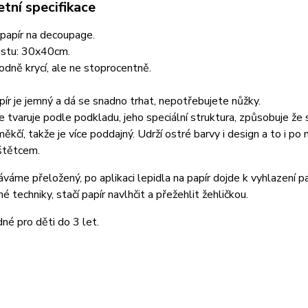
tní specifikace
 papír na decoupage.
istu: 30x40cm.
hodně krycí, ale ne stoprocentně.
ír je jemný a dá se snadno trhat, nepotřebujete nůžky.
 tvaruje podle podkladu, jeho speciální struktura, způsobuje že 
měkčí, takže je více poddajný. Udrží ostré barvy i design a to i po
štětcem.
váme přeložený, po aplikaci lepidla na papír dojde k vyhlazení pap
é techniky, stačí papír navlhčit a přežehlit žehličkou.
né pro děti do 3 let.