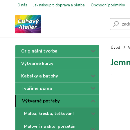
O nás
Jak nakoupit, doprava a platba
Obchodní podmínky
Úvod
V
Originální tvorba
Jemn
Výtvarné kurzy
Kabelky a batohy
Tvoříme doma
Výtvarné potřeby
Malba, kresba, tečkování
Malovní na sklo, porcelán,