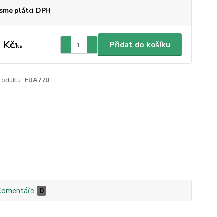
sme plátci DPH
 Kč
Přidat do košíku
/
ks
roduktu:
FDA770
Komentáře
0