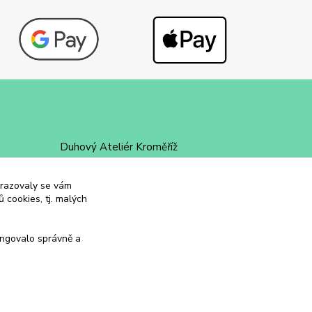
Duhový Ateliér Kroměříž
+420 734 258 002
obrazovaly se vám
 cookies, tj. malých
duhovyatelier@email.cz
ungovalo správně a