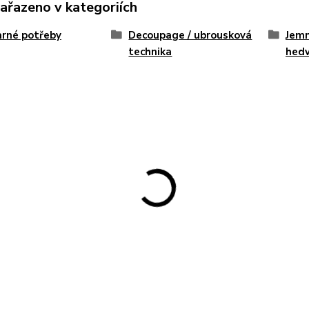
zařazeno v kategoriích
rné potřeby
Decoupage / ubrousková
Jemn
technika
hed