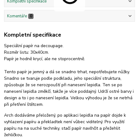
Kompletní specifikace
Komentáře
0
Kompletní specifikace
Speciální papír na decoupage.
Rozměr listu: 30x40cm.
Papír je hodně krycí, ale ne stoprocentně.
Tento papír je jemný a dá se snadno trhat, nepotřebujete nůžky.
Snadno se tvaruje podle podkladu, jeho speciální struktura,
způsobuje že se nerozpouští při nanesení lepidla. Ten se po
nanesení lepidla změkčí, takže je více poddajný. Udrží ostré barvy i
design a to i po nanesení lepidla. Velkou výhodou je že se netrhá
při přetření štětcem.
Arch dodáváme přeložený, po aplikaci lepidla na papír dojde k
vyhlazení papíru a překladtek není vůbec viditelný. Pro využití
papíru na na suché techniky, stačí papír navlhčit a přežehlit
žehličkou.