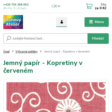
0
ks
+420 734 258 002
CZK
za
0 Kč
(Po-Pá, 9-16 hod.)
Menu
Hledat
Úvod
Výtvarné potřeby
Jemný papír - Kopretiny v červeném
Jemný papír - Kopretiny v
červeném