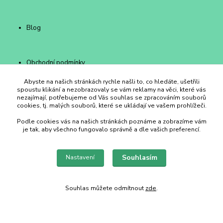
Blog
Obchodní podmínky
Kontakty
Abyste na našich stránkách rychle našli to, co hledáte, ušetřili
spoustu klikání a nezobrazovaly se vám reklamy na věci, které vás
nezajímají, potřebujeme od Vás souhlas se zpracováním souborů
cookies, tj. malých souborů, které se ukládají ve vašem prohlížeči.
Duhový Ateliér Kroměříž
Podle cookies vás na našich stránkách poznáme a zobrazíme vám
je tak, aby všechno fungovalo správně a dle vašich preferencí.
+420 734 258 002
Souhlasím
Nastavení
duhovyatelier@email.cz
Souhlas můžete odmítnout
zde
.