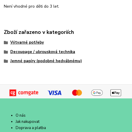
Není vhodné pro děti do 3 let.
Zboží zařazeno v kategoriích
Výtvarné potřeby
Decoupage / ubrousková technika
Jemné papíry (podobné hedvábnému)
O nás
Jak nakupovat
Doprava a platba