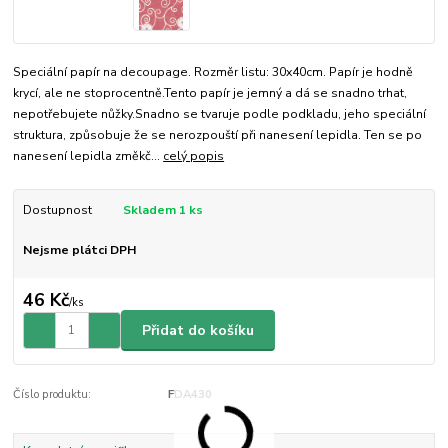
Speciální papír na decoupage. Rozměr listu: 30x40cm. Papír je hodně
krycí, ale ne stoprocentně.Tento papír je jemný a dá se snadno trhat,
nepotřebujete nůžky.Snadno se tvaruje podle podkladu, jeho speciální
struktura, způsobuje že se nerozpouští při nanesení lepidla. Ten se po
nanesení lepidla změkč...
celý popis
Dostupnost
Skladem 1 ks
Nejsme plátci DPH
46 Kč
/
ks
Přidat do košíku
Číslo produktu:
FDA430