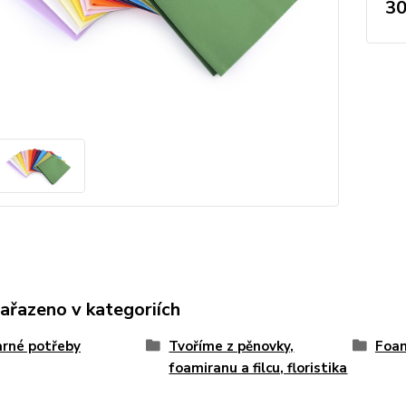
30
zařazeno v kategoriích
rné potřeby
Tvoříme z pěnovky,
Foa
foamiranu a filcu, floristika