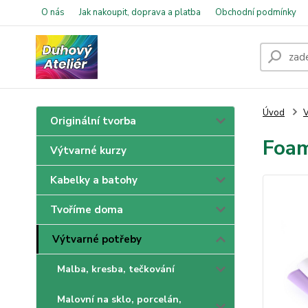
O nás
Jak nakoupit, doprava a platba
Obchodní podmínky
Úvod
V
Originální tvorba
Foa
Výtvarné kurzy
Kabelky a batohy
Tvoříme doma
Výtvarné potřeby
Malba, kresba, tečkování
Malovní na sklo, porcelán,