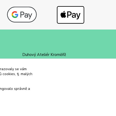
Duhový Ateliér Kroměříž
+420 734 258 002
obrazovaly se vám
 cookies, tj. malých
duhovyatelier@email.cz
ungovalo správně a