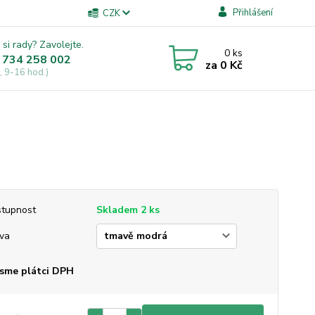
Přihlášení
CZK
 si rady? Zavolejte.
0
ks
 734 258 002
za
0 Kč
, 9-16 hod.)
tupnost
Skladem 2 ks
va
sme plátci DPH