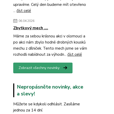
upravíme. Celý den budeme mít otevřeno
...
číst celé
06.04.2026
Zbytkový mech ....
Máme za sebou krásnou akci v olomouci a
po akci nám zbylo hodně drobných kousků
mechu z dílniček. Tento mech jsme se vám
rozhodli nabídnout za výhodn...
číst celé
Zobrazit všechny novinky
Nepropásněte novinky, akce
a slevy!
Můžete se kdykoli odhlásit. Zasíláme
jednou za 14 dní.