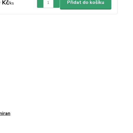
 Kč
Přidat do košíku
/
ks
miran