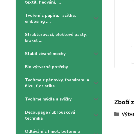
textil, hedvání, ...
Tvoření z papíru, razítka,
embosing ....
Strukturovací, efektové pasty,
krakel ...
Stabilizivané mechy
Bio výtvarné potřeby
Tvoříme z pěnovky, foamiranu a
filcu, floristika
Tvoříme mýdla a svíčky
Zboží 
Decoupage / ubrousková
Výtva
technika
Odlévání z hmot, betonu a