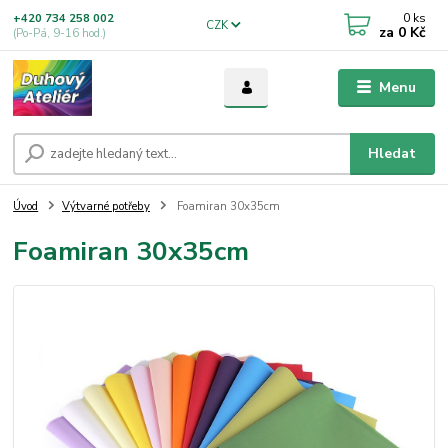
0
ks
+420 734 258 002
CZK
za
0 Kč
(Po-Pá, 9-16 hod.)
Menu
Hledat
Úvod
Výtvarné potřeby
Foamiran 30x35cm
Foamiran 30x35cm