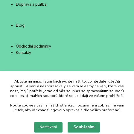
Doprava a platba
Blog
Obchodní podmínky
Kontakty
Duhový Ateliér Kroměříž
Abyste na našich stránkách rychle našli to, co hledáte, ušetřili
spoustu klikání a nezobrazovaly se vám reklamy na věci, které vás
nezajímají, potřebujeme od Vás souhlas se zpracováním souborů
+420 734 258 002
cookies, tj. malých souborů, které se ukládají ve vašem prohlížeči.
Podle cookies vás na našich stránkách poznáme a zobrazíme vám
duhovyatelier@email.cz
je tak, aby všechno fungovalo správně a dle vašich preferencí.
Souhlasím
Nastavení