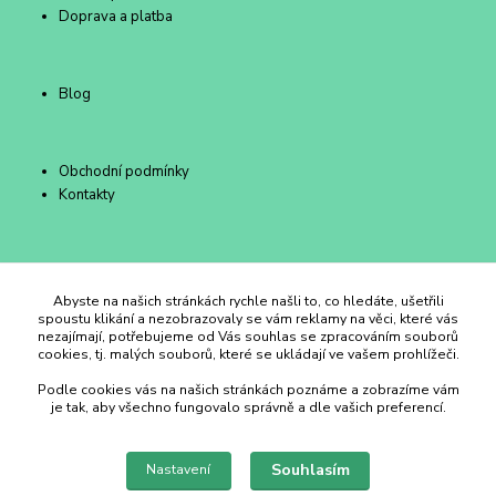
Doprava a platba
Blog
Obchodní podmínky
Kontakty
Duhový Ateliér Kroměříž
Abyste na našich stránkách rychle našli to, co hledáte, ušetřili
spoustu klikání a nezobrazovaly se vám reklamy na věci, které vás
nezajímají, potřebujeme od Vás souhlas se zpracováním souborů
+420 734 258 002
cookies, tj. malých souborů, které se ukládají ve vašem prohlížeči.
Podle cookies vás na našich stránkách poznáme a zobrazíme vám
duhovyatelier@email.cz
je tak, aby všechno fungovalo správně a dle vašich preferencí.
Souhlasím
Nastavení