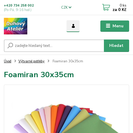
0
ks
+420 734 258 002
CZK
za
0 Kč
(Po-Pá, 9-16 hod.)
Menu
Hledat
Úvod
Výtvarné potřeby
Foamiran 30x35cm
Foamiran 30x35cm