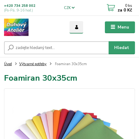
0
ks
+420 734 258 002
CZK
za
0 Kč
(Po-Pá, 9-16 hod.)
Menu
Hledat
Úvod
Výtvarné potřeby
Foamiran 30x35cm
Foamiran 30x35cm