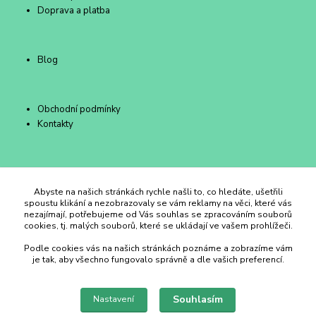
Doprava a platba
Blog
Obchodní podmínky
Kontakty
Duhový Ateliér Kroměříž
Abyste na našich stránkách rychle našli to, co hledáte, ušetřili
spoustu klikání a nezobrazovaly se vám reklamy na věci, které vás
nezajímají, potřebujeme od Vás souhlas se zpracováním souborů
+420 734 258 002
cookies, tj. malých souborů, které se ukládají ve vašem prohlížeči.
Podle cookies vás na našich stránkách poznáme a zobrazíme vám
duhovyatelier@email.cz
je tak, aby všechno fungovalo správně a dle vašich preferencí.
Souhlasím
Nastavení