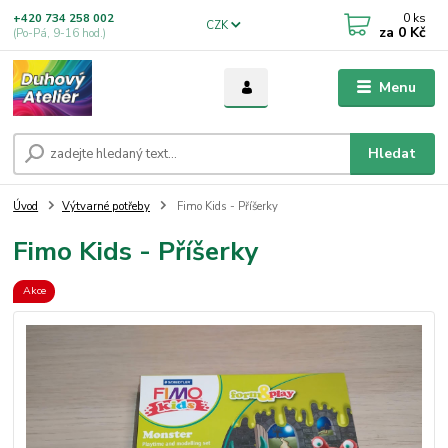
0
ks
+420 734 258 002
CZK
za
0 Kč
(Po-Pá, 9-16 hod.)
Menu
Hledat
Úvod
Výtvarné potřeby
Fimo Kids - Příšerky
Fimo Kids - Příšerky
Akce