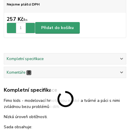
Nejsme plátci DPH
257 Kč
/
ks
Přidat do košíku
Kompletní specifikace
Komentáře
0
Kompletní specifikace
Fimo kids - modelovací hmoty jsou měkké a tvárné a páci s nimi
zvládnou bezu problémů i děti.
Nízká úroveň obtížnosti.
Sada obsahuje: