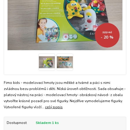
322 Kč
- 20 %
Fimo kids - modelovací hmoty jsou měkké a tvárné a páci s nimi
zvládnou bezu problémů i děti. Nízká úroveň obtížnosti. Sada obsahuje:-
platový nástroj na práci - modelovací hmoty- obrázkový návod- z obalu
vytvoříte krásné pozadí pro své figurky. Nejdříve vymodelujeme figurky.
Vytvořené figurky vloží...
celý popis
Dostupnost
Skladem 1 ks