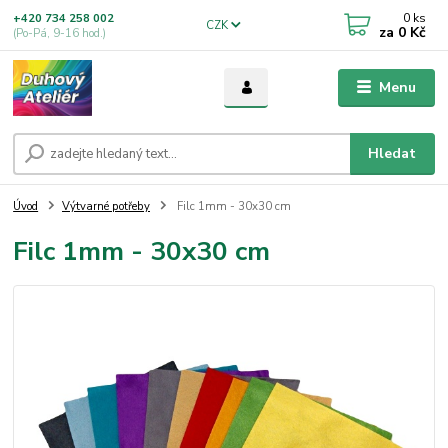
0
ks
+420 734 258 002
CZK
za
0 Kč
(Po-Pá, 9-16 hod.)
Menu
Hledat
Úvod
Výtvarné potřeby
Filc 1mm - 30x30 cm
Filc 1mm - 30x30 cm