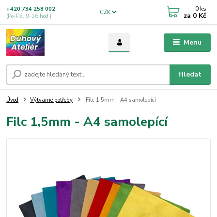
0
ks
+420 734 258 002
CZK
za
0 Kč
(Po-Pá, 9-16 hod.)
Menu
Hledat
Úvod
Výtvarné potřeby
Filc 1,5mm - A4 samolepící
Filc 1,5mm - A4 samolepící