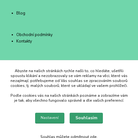
Blog
Obchodní podmínky
Kontakty
Duhový Ateliér Kroměříž
Abyste na našich stránkách rychle našli to, co hledáte, ušetřili
spoustu klikání a nezobrazovaly se vám reklamy na věci, které vás
nezajímají, potřebujeme od Vás souhlas se zpracováním souborů
+420 734 258 002
cookies, tj. malých souborů, které se ukládají ve vašem prohlížeči.
Podle cookies vás na našich stránkách poznáme a zobrazíme vám
duhovyatelier@email.cz
je tak, aby všechno fungovalo správně a dle vašich preferencí.
Souhlasím
Nastavení
Souhlas můžete odmítnout
zde
.