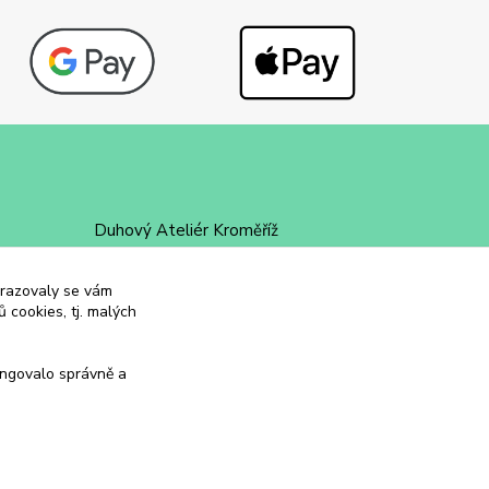
Duhový Ateliér Kroměříž
+420 734 258 002
obrazovaly se vám
 cookies, tj. malých
duhovyatelier@email.cz
ungovalo správně a