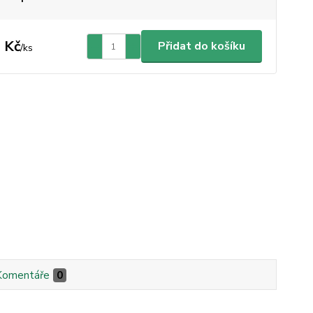
 Kč
Přidat do košíku
/
ks
Komentáře
0