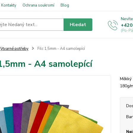
Kontakty
Ochrana soukromí
Blog
Nevíte
Hledat
+420
(Po-Pá
ýtvarné potřeby
Filc 1,5mm - A4 samolepící
 1,5mm - A4 samolepící
Měkký 
180g/
Dos
Bar
Nej