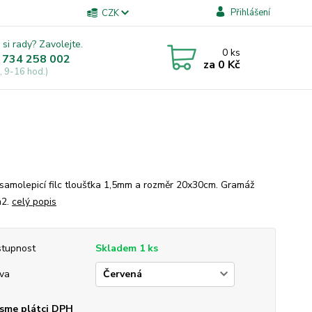
Přihlášení
CZK
 si rady? Zavolejte.
0
ks
 734 258 002
za
0 Kč
, 9-16 hod.)
samolepicí filc tloušťka 1,5mm a rozměr 20x30cm. Gramáž
m2.
celý popis
tupnost
Skladem 1 ks
va
sme plátci DPH