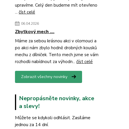
upravíme. Celý den budeme mít otevřeno
...
číst celé
06.04.2026
Zbytkový mech ....
Máme za sebou krásnou akci v olomouci a
po akci nám zbylo hodně drobných kousků
mechu z dílniček. Tento mech jsme se vám
rozhodli nabídnout za výhodn...
číst celé
Zobrazit všechny novinky
Nepropásněte novinky, akce
a slevy!
Můžete se kdykoli odhlásit. Zasíláme
jednou za 14 dní.