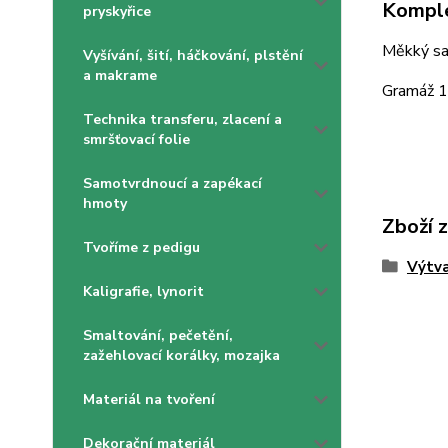
Komple
pryskyřice
Měkký sa
Vyšívání, šití, háčkování, plstění
a makrame
Gramáž 
Technika transferu, zlacení a
smršťovací folie
Samotvrdnoucí a zapékací
hmoty
Zboží 
Tvoříme z pedigu
Výtva
Kaligrafie, lynorit
Smaltování, pečetění,
zažehlovací korálky, mozajka
Materiál na tvoření
Dekorační materiál