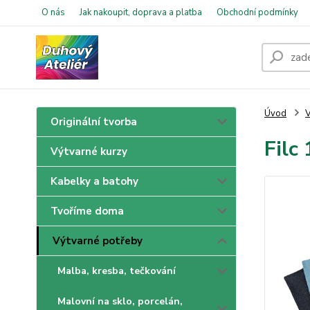
O nás
Jak nakoupit, doprava a platba
Obchodní podmínky
Úvod
V
Originální tvorba
Filc
Výtvarné kurzy
Kabelky a batohy
Tvoříme doma
Výtvarné potřeby
Malba, kresba, tečkování
Malovní na sklo, porcelán,