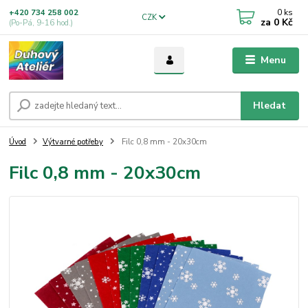
0
ks
+420 734 258 002
CZK
za
0 Kč
(Po-Pá, 9-16 hod.)
Menu
Hledat
Úvod
Výtvarné potřeby
Filc 0,8 mm - 20x30cm
Filc 0,8 mm - 20x30cm