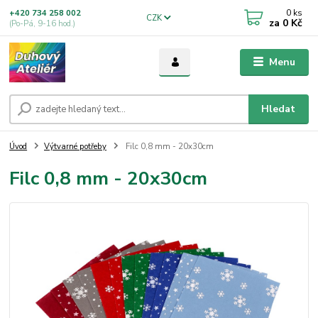
0
ks
+420 734 258 002
CZK
za
0 Kč
(Po-Pá, 9-16 hod.)
Menu
Hledat
Úvod
Výtvarné potřeby
Filc 0,8 mm - 20x30cm
Filc 0,8 mm - 20x30cm