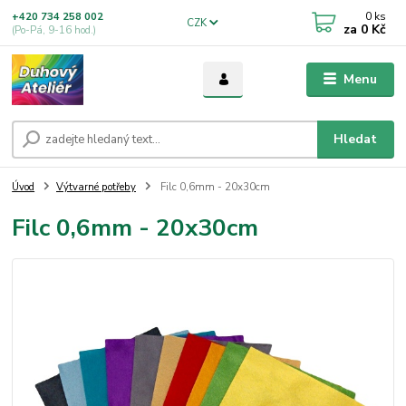
0
ks
+420 734 258 002
CZK
za
0 Kč
(Po-Pá, 9-16 hod.)
Menu
Hledat
Úvod
Výtvarné potřeby
Filc 0,6mm - 20x30cm
Filc 0,6mm - 20x30cm