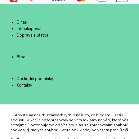
O nás
Jak nakupovat
Doprava a platba
Blog
Obchodní podmínky
Kontakty
Duhový Ateliér Kroměříž
Abyste na našich stránkách rychle našli to, co hledáte, ušetřili
spoustu klikání a nezobrazovaly se vám reklamy na věci, které vás
nezajímají, potřebujeme od Vás souhlas se zpracováním souborů
+420 734 258 002
cookies, tj. malých souborů, které se ukládají ve vašem prohlížeči.