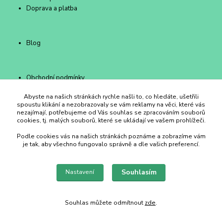
Doprava a platba
Blog
Obchodní podmínky
Kontakty
Abyste na našich stránkách rychle našli to, co hledáte, ušetřili
spoustu klikání a nezobrazovaly se vám reklamy na věci, které vás
nezajímají, potřebujeme od Vás souhlas se zpracováním souborů
cookies, tj. malých souborů, které se ukládají ve vašem prohlížeči.
Duhový Ateliér Kroměříž
Podle cookies vás na našich stránkách poznáme a zobrazíme vám
je tak, aby všechno fungovalo správně a dle vašich preferencí.
+420 734 258 002
Souhlasím
Nastavení
duhovyatelier@email.cz
Souhlas můžete odmítnout
zde
.