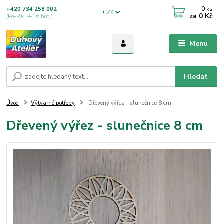
0
ks
+420 734 258 002
CZK
za
0 Kč
(Po-Pá, 9-16 hod.)
Menu
Hledat
Úvod
Výtvarné potřeby
Dřevený výřez - slunečnice 8 cm
Dřevený výřez - slunečnice 8 cm