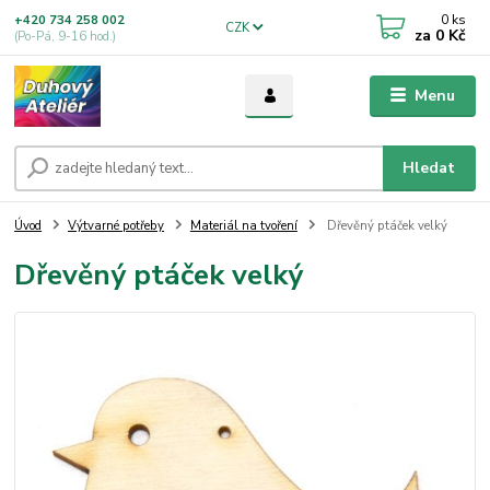
0
ks
+420 734 258 002
CZK
za
0 Kč
(Po-Pá, 9-16 hod.)
Menu
Hledat
Úvod
Výtvarné potřeby
Materiál na tvoření
Dřevěný ptáček velký
Dřevěný ptáček velký