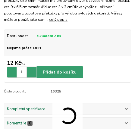
překližky síle 3mm.Ptáček má předvrtaný otvor k zavěšení.rozměr ptáčka:
cca 9 x 6,5 cmrozměr křídla: cca 3 x 2 cmDřevěný výřez - přírodní
polotovar z topolové překližky pro výrobu bytových dekorací. Výřezy
můžete použít jako sam...
celý popis
Dostupnost
Skladem 2 ks
Nejsme plátci DPH
12 Kč
/
ks
Přidat do košíku
Číslo produktu:
10325
Kompletní specifikace
Komentáře
0