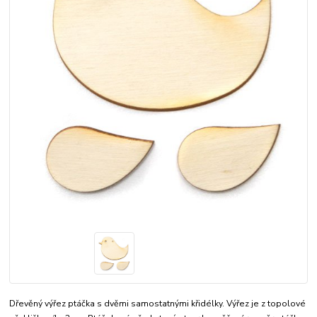
Dřevěný výřez ptáčka s dvěmi samostatnými křidélky. Výřez je z topolové