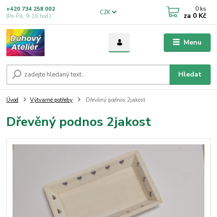
0
ks
+420 734 258 002
CZK
za
0 Kč
(Po-Pá, 9-16 hod.)
Menu
Hledat
Úvod
Výtvarné potřeby
Dřevěný podnos 2jakost
Dřevěný podnos 2jakost