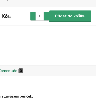
 Kč
Přidat do košíku
/
ks
Komentáře
0
 i zavěšení peříček.