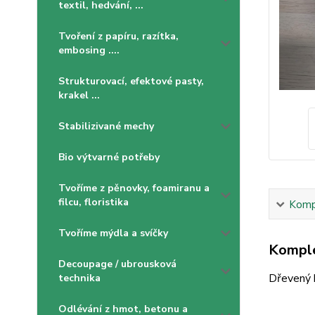
textil, hedvání, ...
Tvoření z papíru, razítka,
embosing ....
Strukturovací, efektové pasty,
krakel ...
Stabilizivané mechy
Bio výtvarné potřeby
Tvoříme z pěnovky, foamiranu a
filcu, floristika
Kompl
Tvoříme mýdla a svíčky
Komple
Decoupage / ubrousková
Dřevený k
technika
Odlévání z hmot, betonu a