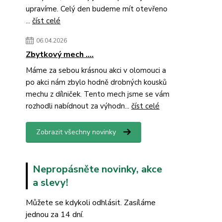
upravíme. Celý den budeme mít otevřeno
...
číst celé
06.04.2026
Zbytkový mech ....
Máme za sebou krásnou akci v olomouci a
po akci nám zbylo hodně drobných kousků
mechu z dílniček. Tento mech jsme se vám
rozhodli nabídnout za výhodn...
číst celé
Zobrazit všechny novinky
Nepropásněte novinky, akce
a slevy!
Můžete se kdykoli odhlásit. Zasíláme
jednou za 14 dní.