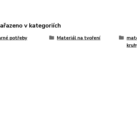
zařazeno v kategoriích
rné potřeby
Materiál na tvoření
mate
kruh