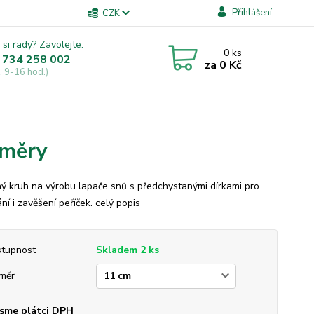
Přihlášení
CZK
 si rady? Zavolejte.
0
ks
 734 258 002
za
0 Kč
, 9-16 hod.)
ůměry
ý kruh na výrobu lapače snů s předchystanými dírkami pro
ní i zavěšení peříček.
celý popis
tupnost
Skladem 2 ks
měr
sme plátci DPH