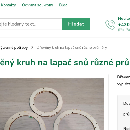
Kontakty
Ochrana soukromí
Blog
Nevíte
Hledat
+420
(Po-Pá
ýtvarné potřeby
Dřevěný kruh na lapač snů různé průměry
ěný kruh na lapač snů různé pr
Dřeven
vyplétá
Dos
prů
Nej