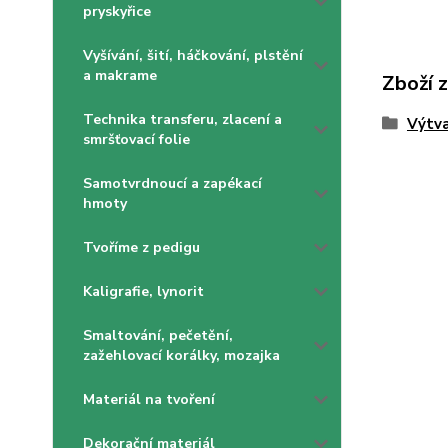
pryskyřice
Vyšívání, šití, háčkování, plstění
a makrame
Zboží 
Technika transferu, zlacení a
Výtva
smršťovací folie
Samotvrdnoucí a zapékací
hmoty
Tvoříme z pedigu
Kaligrafie, lynorit
Smaltování, pečetění,
zažehlovací korálky, mozajka
Materiál na tvoření
Dekorační materiál