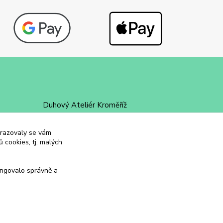
Duhový Ateliér Kroměříž
+420 734 258 002
obrazovaly se vám
 cookies, tj. malých
duhovyatelier@email.cz
ungovalo správně a