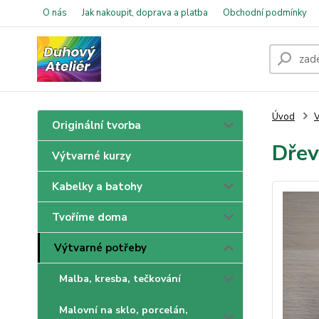
O nás
Jak nakoupit, doprava a platba
Obchodní podmínky
Úvod
V
Originální tvorba
Dřev
Výtvarné kurzy
Kabelky a batohy
Tvoříme doma
Výtvarné potřeby
Malba, kresba, tečkování
Malovní na sklo, porcelán,