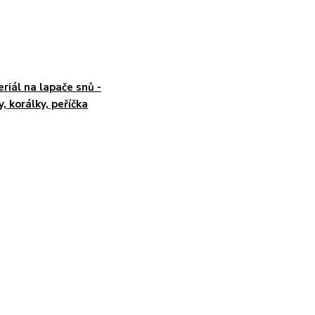
riál na lapače snů -
y, korálky, peříčka