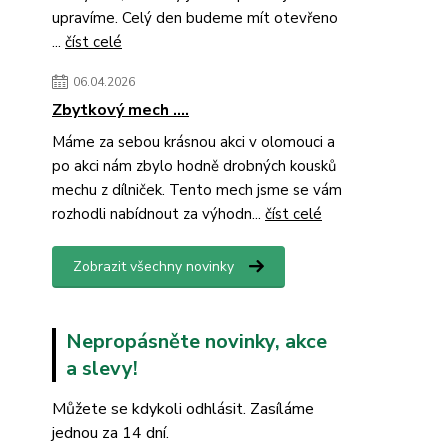
upravíme. Celý den budeme mít otevřeno
...
číst celé
06.04.2026
Zbytkový mech ....
Máme za sebou krásnou akci v olomouci a
po akci nám zbylo hodně drobných kousků
mechu z dílniček. Tento mech jsme se vám
rozhodli nabídnout za výhodn...
číst celé
Zobrazit všechny novinky
Nepropásněte novinky, akce
a slevy!
Můžete se kdykoli odhlásit. Zasíláme
jednou za 14 dní.