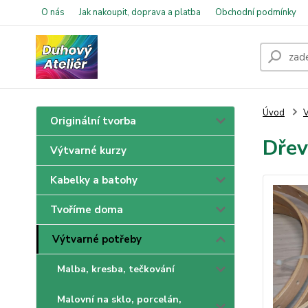
O nás
Jak nakoupit, doprava a platba
Obchodní podmínky
Úvod
V
Originální tvorba
Dřev
Výtvarné kurzy
Kabelky a batohy
Tvoříme doma
Výtvarné potřeby
Malba, kresba, tečkování
Malovní na sklo, porcelán,