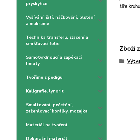
pryskyřice
šíře kruh
Vyšívání, šití, háčkování, plstění
a makrame
Technika transferu, zlacení a
smršťovací folie
Zboží 
Samotvrdnoucí a zapékací
Výtva
hmoty
Tvoříme z pedigu
Kaligrafie, lynorit
Smaltování, pečetění,
zažehlovací korálky, mozajka
Materiál na tvoření
Dekorační materiál