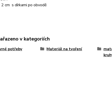
u 2 cm s dírkami po obvodě
zařazeno v kategoriích
rné potřeby
Materiál na tvoření
mate
kruh