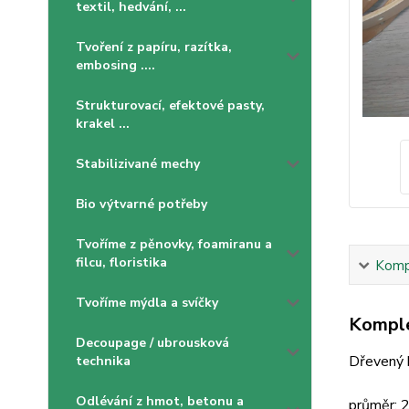
textil, hedvání, ...
Tvoření z papíru, razítka,
embosing ....
Strukturovací, efektové pasty,
krakel ...
Stabilizivané mechy
Bio výtvarné potřeby
Tvoříme z pěnovky, foamiranu a
filcu, floristika
Kompl
Tvoříme mýdla a svíčky
Komple
Decoupage / ubrousková
Dřevený k
technika
Odlévání z hmot, betonu a
průměr: 