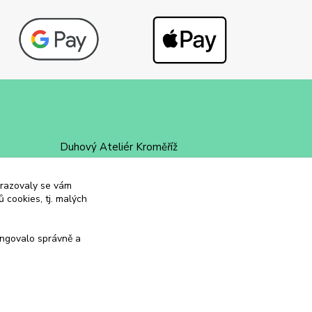
Duhový Ateliér Kroměříž
+420 734 258 002
obrazovaly se vám
 cookies, tj. malých
duhovyatelier@email.cz
ungovalo správně a