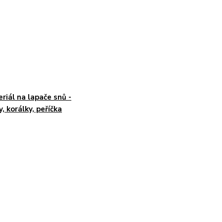
riál na lapače snů -
y, korálky, peříčka