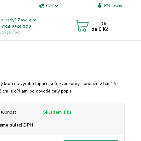
Přihlášení
CZK
 si rady? Zavolejte.
0
ks
 734 258 002
za
0 Kč
, 9-16 hod.)
ý kruh na výrobu lapače snů, zvonkohry ...průměr: 21cmšíře
2 cm s dírkami po obvodě
celý popis
tupnost
Skladem 1 ks
sme plátci DPH