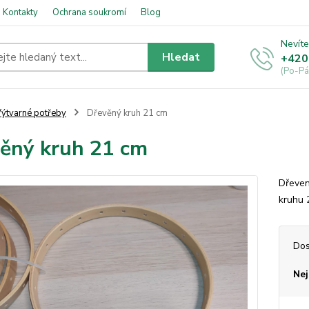
Kontakty
Ochrana soukromí
Blog
Nevíte
Hledat
+420
(Po-Pá
ýtvarné potřeby
Dřevěný kruh 21 cm
ěný kruh 21 cm
Dřeven
kruhu 
Dos
Nej