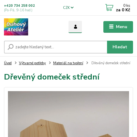
0
ks
+420 734 258 002
CZK
za
0 Kč
(Po-Pá, 9-16 hod.)
Menu
Hledat
Úvod
Výtvarné potřeby
Materiál na tvoření
Dřevěný domeček střední
Dřevěný domeček střední