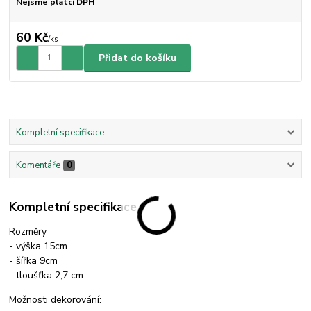
Nejsme plátci DPH
60 Kč
/
ks
Přidat do košíku
Kompletní specifikace
Komentáře
0
Kompletní specifikace
Rozměry
- výška 15cm
- šířka 9cm
- tloušťka 2,7 cm.
Možnosti dekorování: