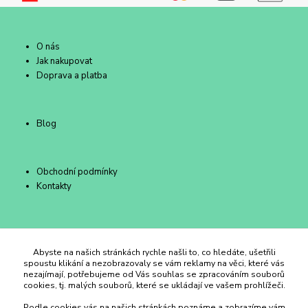
O nás
Jak nakupovat
Doprava a platba
Blog
Obchodní podmínky
Kontakty
Duhový Ateliér Kroměříž
Abyste na našich stránkách rychle našli to, co hledáte, ušetřili
spoustu klikání a nezobrazovaly se vám reklamy na věci, které vás
nezajímají, potřebujeme od Vás souhlas se zpracováním souborů
+420 734 258 002
cookies, tj. malých souborů, které se ukládají ve vašem prohlížeči.
Podle cookies vás na našich stránkách poznáme a zobrazíme vám