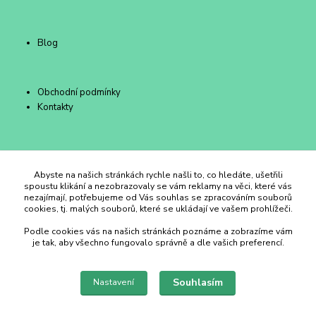
Blog
Obchodní podmínky
Kontakty
Duhový Ateliér Kroměříž
Abyste na našich stránkách rychle našli to, co hledáte, ušetřili
spoustu klikání a nezobrazovaly se vám reklamy na věci, které vás
nezajímají, potřebujeme od Vás souhlas se zpracováním souborů
+420 734 258 002
cookies, tj. malých souborů, které se ukládají ve vašem prohlížeči.
Podle cookies vás na našich stránkách poznáme a zobrazíme vám
duhovyatelier@email.cz
je tak, aby všechno fungovalo správně a dle vašich preferencí.
Souhlasím
Nastavení