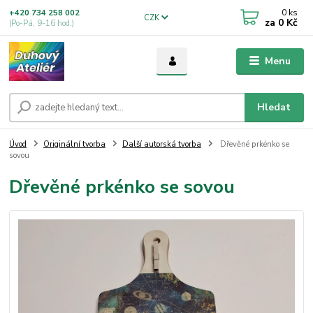
0
ks
+420 734 258 002
CZK
za
0 Kč
(Po-Pá, 9-16 hod.)
Menu
Hledat
Úvod
Originální tvorba
Další autorská tvorba
Dřevěné prkénko se
sovou
Dřevěné prkénko se sovou