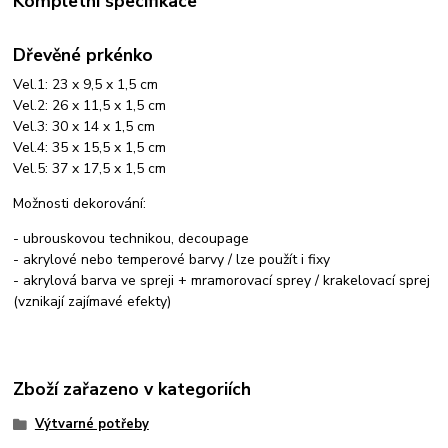
Kompletní specifikace
Dřevěné prkénko
Vel.1: 23 x 9,5 x 1,5 cm
Vel.2: 26 x 11,5 x 1,5 cm
Vel.3: 30 x 14 x 1,5 cm
Vel.4: 35 x 15,5 x 1,5 cm
Vel.5: 37 x 17,5 x 1,5 cm
Možnosti dekorování:
- ubrouskovou technikou, decoupage
- akrylové nebo temperové barvy / lze použít i fixy
- akrylová barva ve spreji + mramorovací sprey / krakelovací sprej
(vznikají zajímavé efekty)
Zboží zařazeno v kategoriích
Výtvarné potřeby