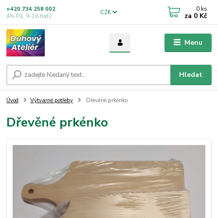
0
ks
+420 734 258 002
CZK
za
0 Kč
(Po-Pá, 9-16 hod.)
Menu
Hledat
Úvod
Výtvarné potřeby
Dřevěné prkénko
Dřevěné prkénko