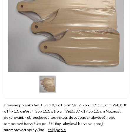
Dřevěné prkénko Vel.1: 23 x 9,5 x 1,5 cm Vel.2: 26 x 11,5 x 1,5 cm Vel.3: 30
x 14 x 1,5 cmVel.4: 35 x 15,5 x 1,5 cm Vel.5: 37 x 17,5 x 1,5 cm Možnosti
dekorování: - ubrouskovou technikou, decoupage- akrylové nebo
temperové barvy / lze použít i fixy- akrylová barva ve spreji +
mramorovací sprey / kra...
celý popis