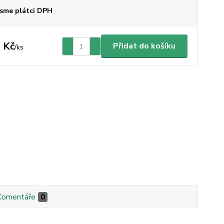
sme plátci DPH
 Kč
Přidat do košíku
/
ks
Komentáře
0