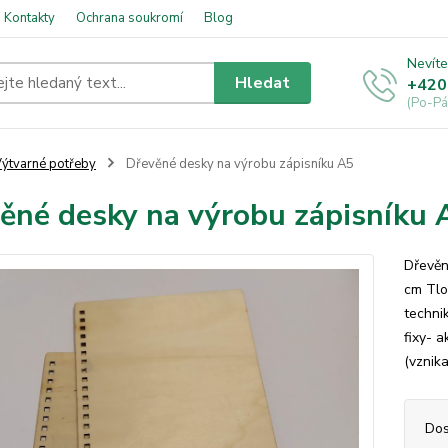
Kontakty
Ochrana soukromí
Blog
Nevíte
Hledat
+420
(Po-Pá
ýtvarné potřeby
Dřevěné desky na výrobu zápisníku A5
ěné desky na výrobu zápisníku 
Dřevěn
cm Tlo
techni
fixy- a
(vznika
Dos