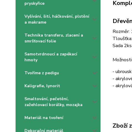
Komple
pryskyřice
Vyšívání, šití, háčkování, plstění
Dřevěn
a makrame
Rozměr: 
Technika transferu, zlacení a
Tloušťka
smršťovací folie
Sada 2ks
Samotvrdnoucí a zapékací
Možnosti
hmoty
- ubrous
Tvoříme z pedigu
- akrylov
- akrylov
Kaligrafie, lynorit
Smaltování, pečetění,
zažehlovací korálky, mozajka
Materiál na tvoření
Zboží 
Dekorační materiál