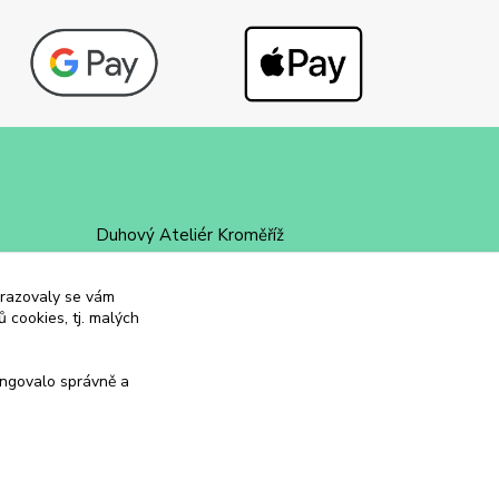
Duhový Ateliér Kroměříž
+420 734 258 002
obrazovaly se vám
 cookies, tj. malých
duhovyatelier@email.cz
ungovalo správně a