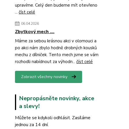
upravíme. Celý den budeme mít otevřeno
...
číst celé
06.04.2026
Zbytkový mech ....
Máme za sebou krásnou akci v olomouci a
po akci nám zbylo hodně drobných kousků
mechu z dílniček. Tento mech jsme se vám
rozhodli nabídnout za výhodn...
číst celé
Zobrazit všechny novinky
Nepropásněte novinky, akce
a slevy!
Můžete se kdykoli odhlásit. Zasíláme
jednou za 14 dní.