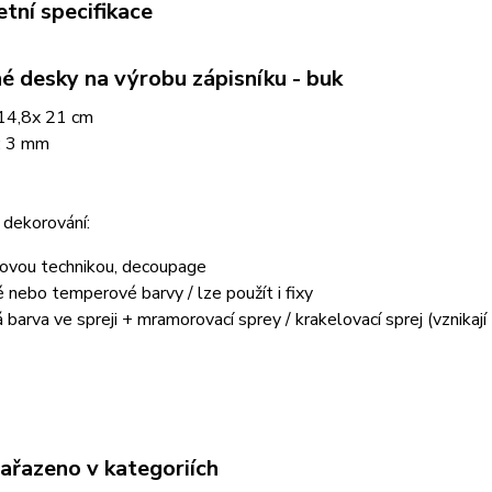
tní specifikace
é desky na výrobu zápisníku - buk
14,8x 21 cm
: 3 mm
 dekorování:
kovou technikou, decoupage
é nebo temperové barvy / lze použít i fixy
á barva ve spreji + mramorovací sprey / krakelovací sprej (vznikají
zařazeno v kategoriích