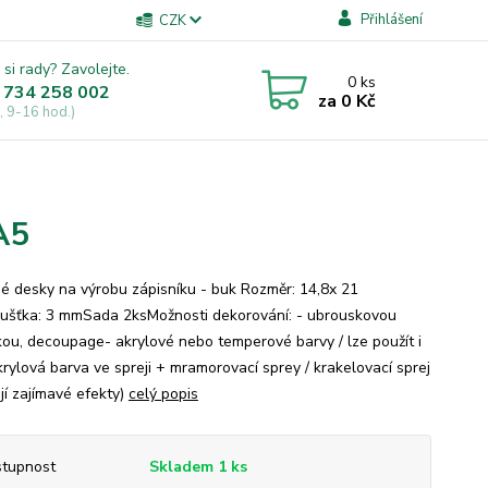
Přihlášení
CZK
 si rady? Zavolejte.
0
ks
 734 258 002
za
0 Kč
, 9-16 hod.)
A5
é desky na výrobu zápisníku - buk Rozměr: 14,8x 21
ušťka: 3 mmSada 2ksMožnosti dekorování: - ubrouskovou
kou, decoupage- akrylové nebo temperové barvy / lze použít i
krylová barva ve spreji + mramorovací sprey / krakelovací sprej
jí zajímavé efekty)
celý popis
tupnost
Skladem 1 ks