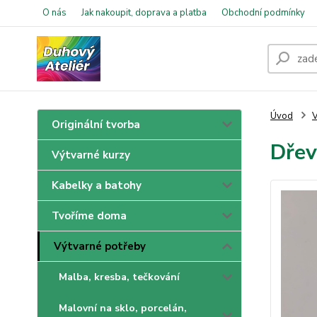
O nás
Jak nakoupit, doprava a platba
Obchodní podmínky
Úvod
V
Originální tvorba
Dřev
Výtvarné kurzy
Kabelky a batohy
Tvoříme doma
Výtvarné potřeby
Malba, kresba, tečkování
Malovní na sklo, porcelán,