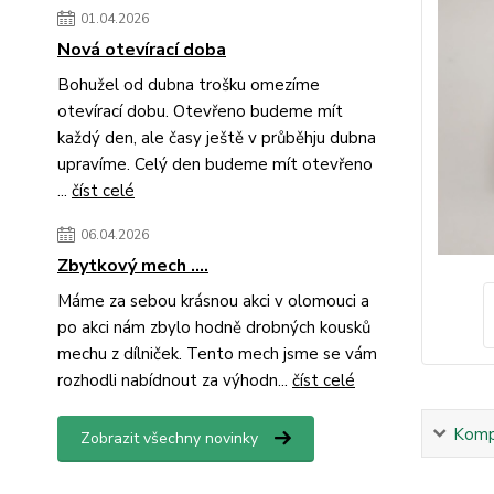
01.04.2026
Nová otevírací doba
Bohužel od dubna trošku omezíme
otevírací dobu. Otevřeno budeme mít
každý den, ale časy ještě v průběhju dubna
upravíme. Celý den budeme mít otevřeno
...
číst celé
06.04.2026
Zbytkový mech ....
Máme za sebou krásnou akci v olomouci a
po akci nám zbylo hodně drobných kousků
mechu z dílniček. Tento mech jsme se vám
rozhodli nabídnout za výhodn...
číst celé
Kompl
Zobrazit všechny novinky