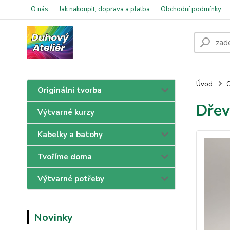
O nás
Jak nakoupit, doprava a platba
Obchodní podmínky
Úvod
O
Originální tvorba
Dřev
Výtvarné kurzy
Kabelky a batohy
Tvoříme doma
Výtvarné potřeby
Novinky