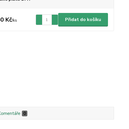
0 Kč
Přidat do košíku
/
ks
Komentáře
0