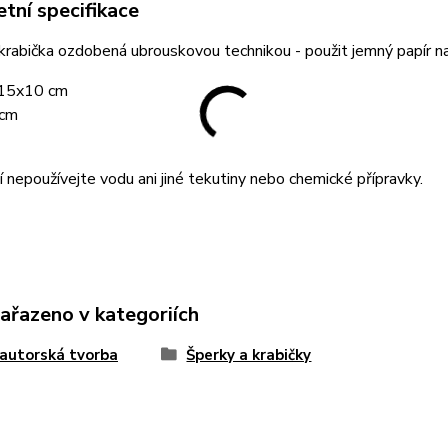
tní specifikace
rabička ozdobená ubrouskovou technikou - použit jemný papír n
 15x10 cm
 cm
í nepoužívejte vodu ani jiné tekutiny nebo chemické přípravky.
zařazeno v kategoriích
 autorská tvorba
Šperky a krabičky