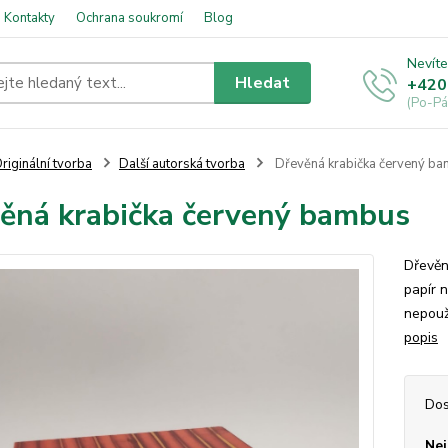
Kontakty
Ochrana soukromí
Blog
Nevíte
Hledat
+420
(Po-Pá
riginální tvorba
Další autorská tvorba
Dřevěná krabička červený b
ěná krabička červený bambus
Dřevěn
papír 
nepouž
popis
Dos
Nej