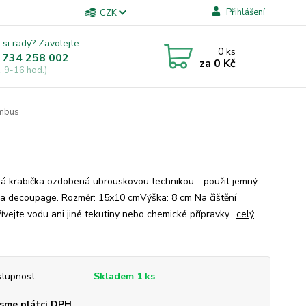
Přihlášení
CZK
 si rady? Zavolejte.
0
ks
 734 258 002
za
0 Kč
, 9-16 hod.)
ambus
á krabička ozdobená ubrouskovou technikou - použit jemný
na decoupage. Rozměr: 15x10 cmVýška: 8 cm Na čištění
ívejte vodu ani jiné tekutiny nebo chemické přípravky.
celý
tupnost
Skladem 1 ks
sme plátci DPH