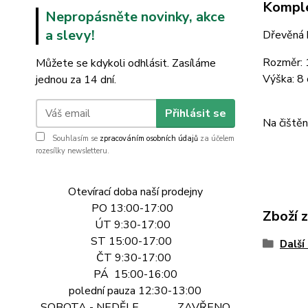
Komple
Nepropásněte novinky, akce
a slevy!
Dřevěná k
Rozměr:
Můžete se kdykoli odhlásit. Zasíláme
Výška: 8
jednou za 14 dní.
Přihlásit se
Na čištěn
Souhlasím se
zpracováním osobních údajů
za účelem
rozesílky newsletteru.
Otevírací doba naší prodejny
PO 13:00-17:00
Zboží 
ÚT 9:30-17:00
ST 15:00-17:00
Další
ČT 9:30-17:00
PÁ 15:00-16:00
polední pauza 12:30-13:00
SOBOTA - NEDĚLE ZAVŘENO