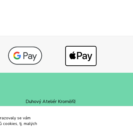
Duhový Ateliér Kroměříž
+420 734 258 002
obrazovaly se vám
 cookies, tj. malých
duhovyatelier@email.cz