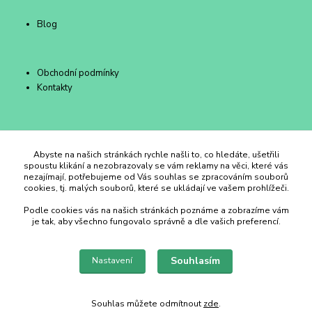
Blog
Obchodní podmínky
Kontakty
Duhový Ateliér Kroměříž
Abyste na našich stránkách rychle našli to, co hledáte, ušetřili
spoustu klikání a nezobrazovaly se vám reklamy na věci, které vás
nezajímají, potřebujeme od Vás souhlas se zpracováním souborů
+420 734 258 002
cookies, tj. malých souborů, které se ukládají ve vašem prohlížeči.
Podle cookies vás na našich stránkách poznáme a zobrazíme vám
duhovyatelier@email.cz
je tak, aby všechno fungovalo správně a dle vašich preferencí.
Souhlasím
Nastavení
Souhlas můžete odmítnout
zde
.