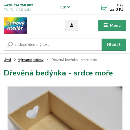
0
ks
+420 734 258 002
CZK
za
0 Kč
(Po-Pá, 9-16 hod.)
Menu
Hledat
Úvod
Výtvarné potřeby
Dřevěná bedýnka - srdce moře
Dřevěná bedýnka - srdce moře