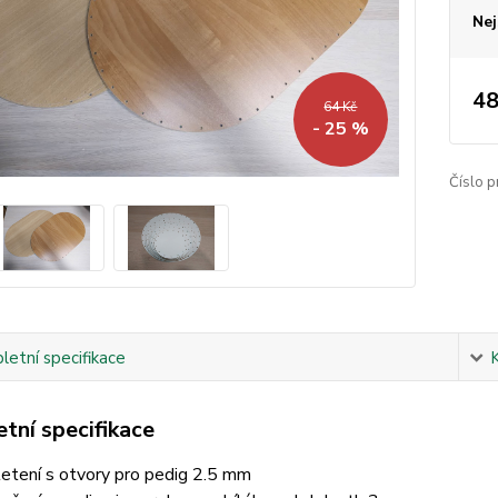
Nej
48
64 Kč
- 25 %
Číslo p
etní specifikace
tní specifikace
etení s otvory pro pedig 2.5 mm