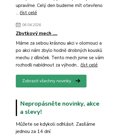
upravíme. Celý den budeme mít otevřeno
...
číst celé
06.04.2026
Zbytkový mech ....
Máme za sebou krásnou akci v olomouci a
po akci nám zbylo hodně drobných kousků
mechu z dílniček. Tento mech jsme se vám
rozhodli nabídnout za výhodn...
číst celé
Zobrazit všechny novinky
Nepropásněte novinky, akce
a slevy!
Můžete se kdykoli odhlásit. Zasíláme
jednou za 14 dní.