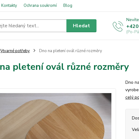
Kontakty
Ochrana soukromí
Blog
Nevíte
Hledat
+420
(Po-Pá
ýtvarné potřeby
Dno na pletení ovál různé rozměry
na pletení ovál různé rozměry
Dno na
vyrobe
celý p
Dos
Vel