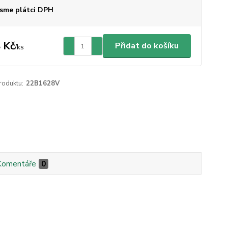
sme plátci DPH
 Kč
Přidat do košíku
/
ks
roduktu:
22B1628V
Komentáře
0