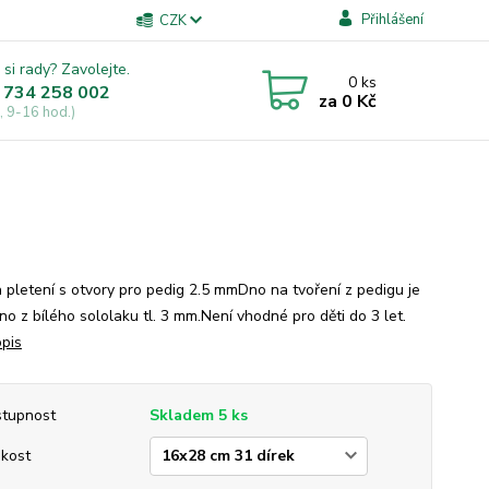
Přihlášení
CZK
 si rady? Zavolejte.
0
ks
 734 258 002
za
0 Kč
, 9-16 hod.)
 pletení s otvory pro pedig 2.5 mmDno na tvoření z pedigu je
no z bílého sololaku tl. 3 mm.Není vhodné pro děti do 3 let.
opis
tupnost
Skladem 5 ks
ikost