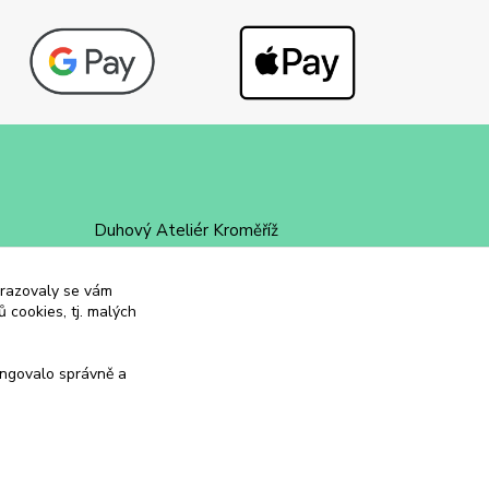
Duhový Ateliér Kroměříž
+420 734 258 002
obrazovaly se vám
 cookies, tj. malých
duhovyatelier@email.cz
ungovalo správně a