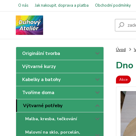
O nás
Jak nakoupit, doprava a platba
Obchodní podmínky
Úvod
V
Originální tvorba
Dno 
Výtvarné kurzy
Kabelky a batohy
Akce
Tvoříme doma
Výtvarné potřeby
Malba, kresba, tečkování
Malovní na sklo, porcelán,