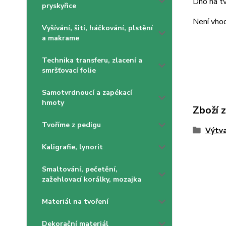
Dno na tv
pryskyřice
Není vhod
Vyšívání, šití, háčkování, plstění
a makrame
Technika transferu, zlacení a
smršťovací folie
Samotvrdnoucí a zapékací
hmoty
Zboží 
Tvoříme z pedigu
Výtva
Kaligrafie, lynorit
Smaltování, pečetění,
zažehlovací korálky, mozajka
Materiál na tvoření
Dekorační materiál