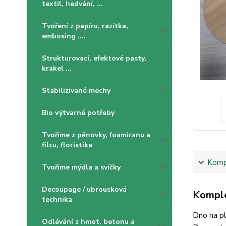
textil, hedvání, ...
Tvoření z papíru, razítka,
embosing ....
Strukturovací, efektové pasty,
krakel ...
Stabilizivané mechy
Bio výtvarné potřeby
Tvoříme z pěnovky, foamiranu a
filcu, floristika
Kompl
Tvoříme mýdla a svíčky
Decoupage / ubrousková
Komple
technika
Dno na pl
Odlévání z hmot, betonu a