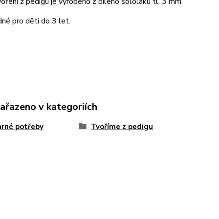
oření z pedigu je vyrobeno z bílého sololaku tl. 3 mm.
né pro děti do 3 let.
zařazeno v kategoriích
rné potřeby
Tvoříme z pedigu