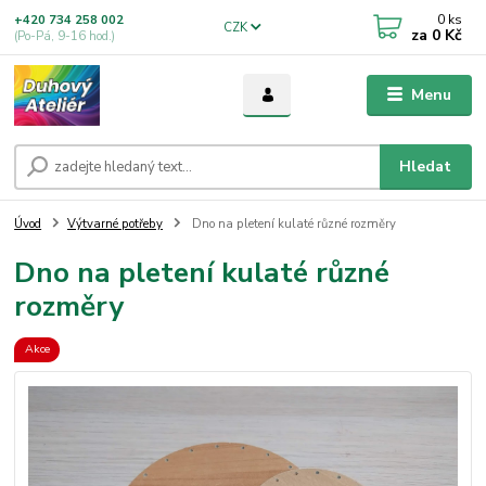
0
ks
+420 734 258 002
CZK
za
0 Kč
(Po-Pá, 9-16 hod.)
Menu
Hledat
Úvod
Výtvarné potřeby
Dno na pletení kulaté různé rozměry
Dno na pletení kulaté různé
rozměry
Akce