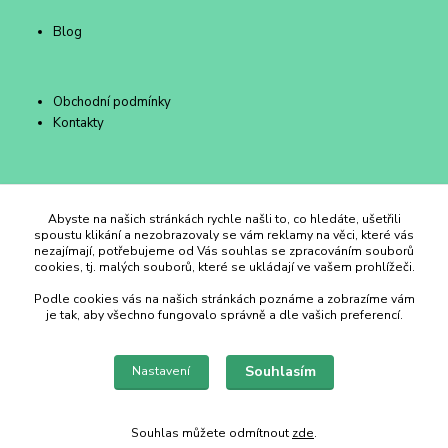
Blog
Obchodní podmínky
Kontakty
Duhový Ateliér Kroměříž
Abyste na našich stránkách rychle našli to, co hledáte, ušetřili
spoustu klikání a nezobrazovaly se vám reklamy na věci, které vás
nezajímají, potřebujeme od Vás souhlas se zpracováním souborů
+420 734 258 002
cookies, tj. malých souborů, které se ukládají ve vašem prohlížeči.
Podle cookies vás na našich stránkách poznáme a zobrazíme vám
duhovyatelier@email.cz
je tak, aby všechno fungovalo správně a dle vašich preferencí.
Souhlasím
Nastavení
Souhlas můžete odmítnout
zde
.
Vytvořeno na
Eshop-rychle.cz