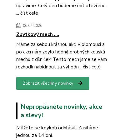
upravíme. Celý den budeme mít otevřeno
...
číst celé
06.04.2026
Zbytkový mech ....
Máme za sebou krásnou akci v olomouci a
po akci nám zbylo hodně drobných kousků
mechu z dílniček. Tento mech jsme se vám
rozhodli nabídnout za výhodn...
číst celé
Zobrazit všechny novinky
Nepropásněte novinky, akce
a slevy!
Můžete se kdykoli odhlásit. Zasíláme
jednou za 14 dní.