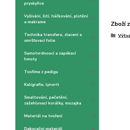
pryskyřice
Vyšívání, šití, háčkování, plstění
a makrame
Zboží 
Technika transferu, zlacení a
Výtva
smršťovací folie
Samotvrdnoucí a zapékací
hmoty
Tvoříme z pedigu
Kaligrafie, lynorit
Smaltování, pečetění,
zažehlovací korálky, mozajka
Materiál na tvoření
Dekorační materiál