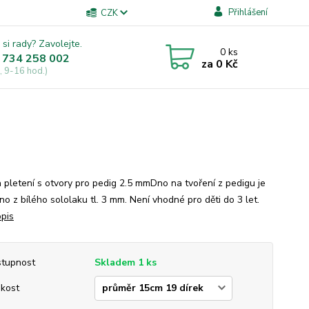
Přihlášení
CZK
 si rady? Zavolejte.
0
ks
 734 258 002
za
0 Kč
, 9-16 hod.)
 pletení s otvory pro pedig 2.5 mmDno na tvoření z pedigu je
o z bílého sololaku tl. 3 mm. Není vhodné pro děti do 3 let.
opis
tupnost
Skladem 1 ks
ikost