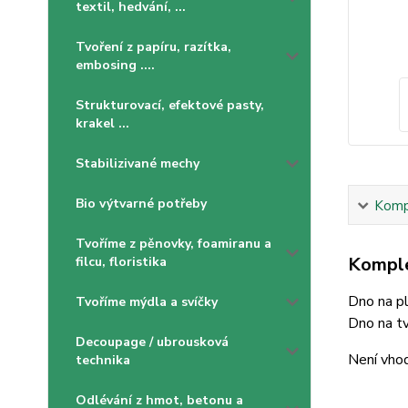
textil, hedvání, ...
Tvoření z papíru, razítka,
embosing ....
Strukturovací, efektové pasty,
krakel ...
Stabilizivané mechy
Bio výtvarné potřeby
Kompl
Tvoříme z pěnovky, foamiranu a
Komple
filcu, floristika
Dno na pl
Tvoříme mýdla a svíčky
Dno na tv
Decoupage / ubrousková
Není vhod
technika
Odlévání z hmot, betonu a