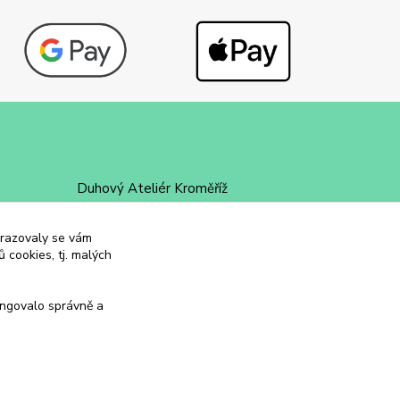
Duhový Ateliér Kroměříž
+420 734 258 002
obrazovaly se vám
 cookies, tj. malých
duhovyatelier@email.cz
ungovalo správně a