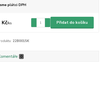
sme plátci DPH
 Kč
Přidat do košíku
/
ks
roduktu:
22B0015K
Komentáře
0