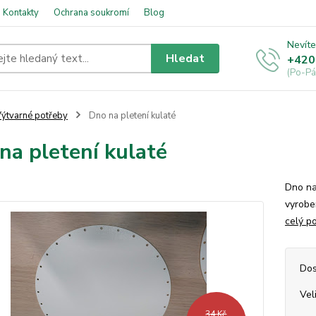
Kontakty
Ochrana soukromí
Blog
Nevíte
Hledat
+420
(Po-Pá
ýtvarné potřeby
Dno na pletení kulaté
na pletení kulaté
Dno na
vyroben
celý p
Dos
Vel
34 Kč