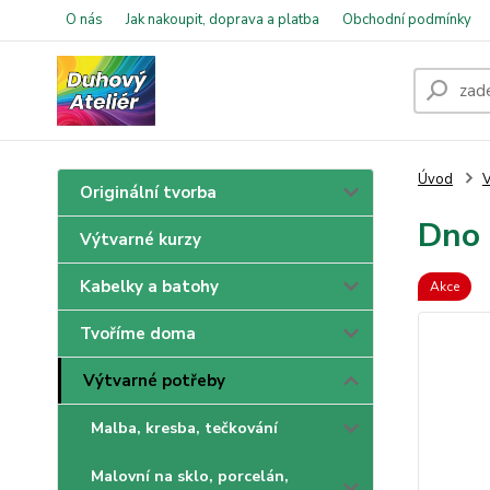
O nás
Jak nakoupit, doprava a platba
Obchodní podmínky
Úvod
V
Originální tvorba
Dno 
Výtvarné kurzy
Kabelky a batohy
Akce
Tvoříme doma
Výtvarné potřeby
Malba, kresba, tečkování
Malovní na sklo, porcelán,