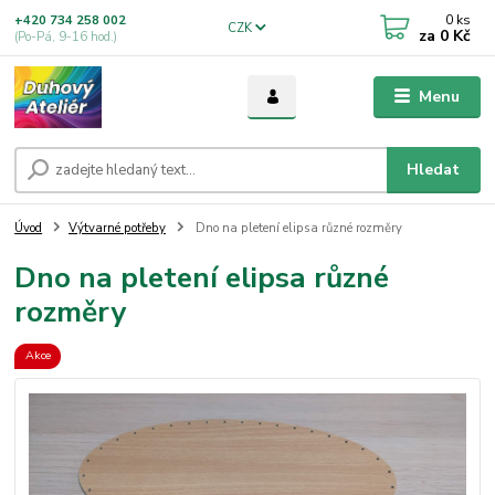
0
ks
+420 734 258 002
CZK
za
0 Kč
(Po-Pá, 9-16 hod.)
Menu
Hledat
Úvod
Výtvarné potřeby
Dno na pletení elipsa různé rozměry
Dno na pletení elipsa různé
rozměry
Akce