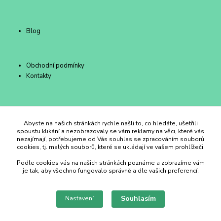
Blog
Obchodní podmínky
Kontakty
Duhový Ateliér Kroměříž
Abyste na našich stránkách rychle našli to, co hledáte, ušetřili
spoustu klikání a nezobrazovaly se vám reklamy na věci, které vás
nezajímají, potřebujeme od Vás souhlas se zpracováním souborů
+420 734 258 002
cookies, tj. malých souborů, které se ukládají ve vašem prohlížeči.
Podle cookies vás na našich stránkách poznáme a zobrazíme vám
duhovyatelier@email.cz
je tak, aby všechno fungovalo správně a dle vašich preferencí.
Souhlasím
Nastavení