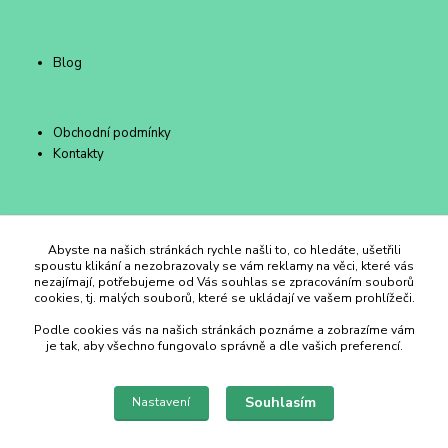
Blog
Obchodní podmínky
Kontakty
Duhový Ateliér Kroměříž
Abyste na našich stránkách rychle našli to, co hledáte, ušetřili
spoustu klikání a nezobrazovaly se vám reklamy na věci, které vás
nezajímají, potřebujeme od Vás souhlas se zpracováním souborů
+420 734 258 002
cookies, tj. malých souborů, které se ukládají ve vašem prohlížeči.
Podle cookies vás na našich stránkách poznáme a zobrazíme vám
duhovyatelier@email.cz
je tak, aby všechno fungovalo správně a dle vašich preferencí.
Souhlasím
Nastavení