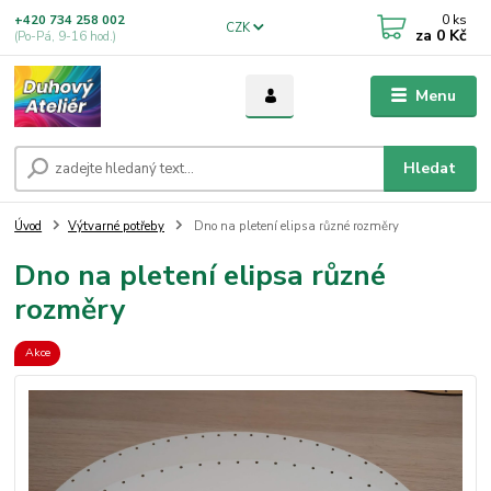
0
ks
+420 734 258 002
CZK
za
0 Kč
(Po-Pá, 9-16 hod.)
Menu
Hledat
Úvod
Výtvarné potřeby
Dno na pletení elipsa různé rozměry
Dno na pletení elipsa různé
rozměry
Akce