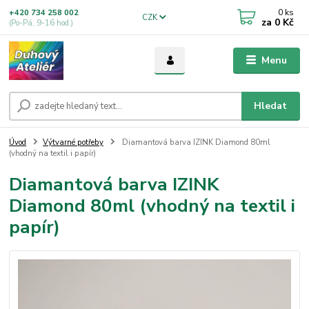
0
ks
+420 734 258 002
CZK
za
0 Kč
(Po-Pá, 9-16 hod.)
Menu
Hledat
Úvod
Výtvarné potřeby
Diamantová barva IZINK Diamond 80ml
(vhodný na textil i papír)
Diamantová barva IZINK
Diamond 80ml (vhodný na textil i
papír)