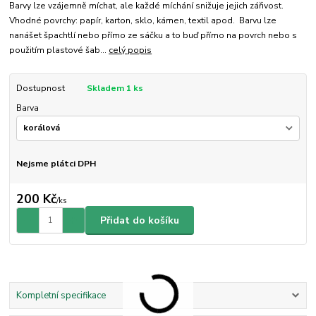
Barvy lze vzájemně míchat, ale každé míchání snižuje jejich zářivost.
Vhodné povrchy: papír, karton, sklo, kámen, textil apod. Barvu lze
nanášet špachtlí nebo přímo ze sáčku a to buď přímo na povrch nebo s
použitím plastové šab...
celý popis
Dostupnost
Skladem 1 ks
Barva
Nejsme plátci DPH
200 Kč
/
ks
Přidat do košíku
Kompletní specifikace