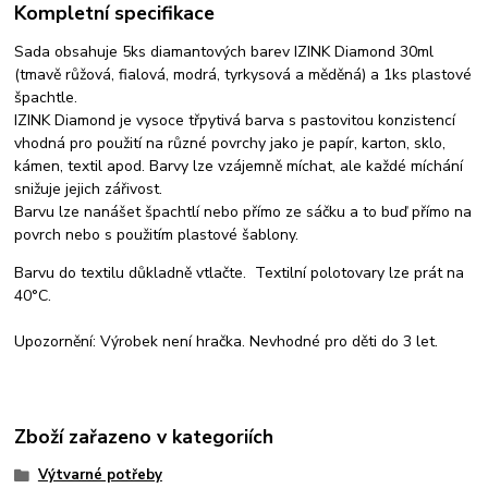
Kompletní specifikace
Sada obsahuje 5ks diamantových barev IZINK Diamond 30ml
(tmavě růžová, fialová, modrá, tyrkysová a měděná) a 1ks plastové
špachtle.
IZINK Diamond je vysoce třpytivá barva s pastovitou konzistencí
vhodná pro použití na různé povrchy jako je papír, karton, sklo,
kámen, textil apod. Barvy lze vzájemně míchat, ale každé míchání
snižuje jejich zářivost.
Barvu lze nanášet špachtlí nebo přímo ze sáčku a to buď přímo na
povrch nebo s použitím plastové šablony.
Barvu do textilu důkladně vtlačte. Textilní polotovary lze prát na
40°C.
Upozornění: Výrobek není hračka. Nevhodné pro děti do 3 let.
Zboží zařazeno v kategoriích
Výtvarné potřeby