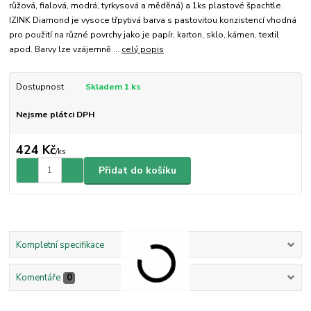
růžová, fialová, modrá, tyrkysová a měděná) a 1ks plastové špachtle.
IZINK Diamond je vysoce třpytivá barva s pastovitou konzistencí vhodná
pro použití na různé povrchy jako je papír, karton, sklo, kámen, textil
apod. Barvy lze vzájemně ...
celý popis
Dostupnost
Skladem 1 ks
Nejsme plátci DPH
424 Kč
/
ks
Přidat do košíku
Kompletní specifikace
Komentáře
0