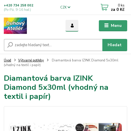
0
ks
+420 734 258 002
CZK
za
0 Kč
(Po-Pá, 9-16 hod.)
Menu
Hledat
Úvod
Výtvarné potřeby
Diamantová barva IZINK Diamond 5x30ml
(vhodný na textil i papír)
Diamantová barva IZINK
Diamond 5x30ml (vhodný na
textil i papír)