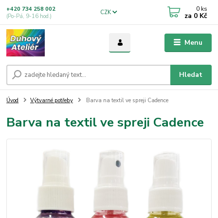
0
ks
+420 734 258 002
CZK
za
0 Kč
(Po-Pá, 9-16 hod.)
Menu
Hledat
Úvod
Výtvarné potřeby
Barva na textil ve spreji Cadence
Barva na textil ve spreji Cadence