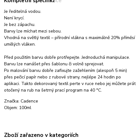
Kompletní specifikace
Je ředitelná vodou.
Není krycí.
Je bez zápachu.
Barvy lze míchat mezi sebou.
Vhodná na světlý textil – přírodní vlákna s maximálně 20% příměsí
umělých vláken.
Před použitím barvu dobře protřepejte. Jednoduchá manipulace.
Barvu lze nanášet přes šablonu či volně sprejovat.
Po malování barvu dobře zafixujte zažehlením (alespoň 5 min)
přes pečicí papír nebo z rubové strany, nejlépe 24 hodin po
aplikaci. Takto dekorovaný textil perte v ruce nebo jej můžete prát
otočený na rub na šetrný prací program na 40 °C.
Značka: Cadence
Objem: 100ml
Zboží zařazeno v kategoriích