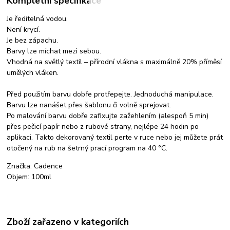
Kompletní specifikace
Je ředitelná vodou.
Není krycí.
Je bez zápachu.
Barvy lze míchat mezi sebou.
Vhodná na světlý textil – přírodní vlákna s maximálně 20% příměsí
umělých vláken.
Před použitím barvu dobře protřepejte. Jednoduchá manipulace.
Barvu lze nanášet přes šablonu či volně sprejovat.
Po malování barvu dobře zafixujte zažehlením (alespoň 5 min)
přes pečicí papír nebo z rubové strany, nejlépe 24 hodin po
aplikaci. Takto dekorovaný textil perte v ruce nebo jej můžete prát
otočený na rub na šetrný prací program na 40 °C.
Značka: Cadence
Objem: 100ml
Zboží zařazeno v kategoriích