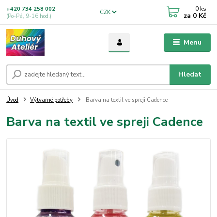
0
ks
+420 734 258 002
CZK
za
0 Kč
(Po-Pá, 9-16 hod.)
Menu
Hledat
Úvod
Výtvarné potřeby
Barva na textil ve spreji Cadence
Barva na textil ve spreji Cadence