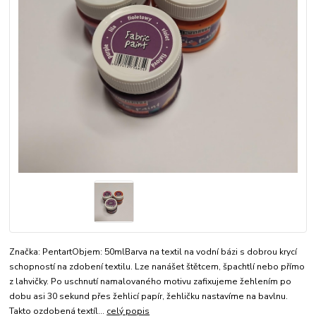
Značka: PentartObjem: 50mlBarva na textil na vodní bázi s dobrou krycí
schopností na zdobení textilu. Lze nanášet štětcem, špachtlí nebo přímo
z lahvičky. Po uschnutí namalovaného motivu zafixujeme žehlením po
dobu asi 30 sekund přes žehlicí papír, žehličku nastavíme na bavlnu.
Takto ozdobená textíl...
celý popis