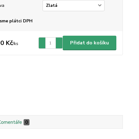
va
sme plátci DPH
0 Kč
Přidat do košíku
/
ks
Komentáře
0