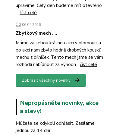
upravíme. Celý den budeme mít otevřeno
...
číst celé
06.04.2026
Zbytkový mech ....
Máme za sebou krásnou akci v olomouci a
po akci nám zbylo hodně drobných kousků
mechu z dílniček. Tento mech jsme se vám
rozhodli nabídnout za výhodn...
číst celé
Zobrazit všechny novinky
Nepropásněte novinky, akce
a slevy!
Můžete se kdykoli odhlásit. Zasíláme
jednou za 14 dní.