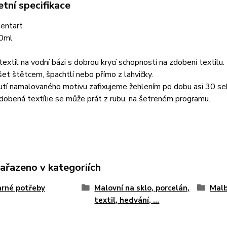
tní specifikace
Pentart
50ml
textil na vodní bázi s dobrou krycí schopností na zdobení textilu.
et štětcem, špachtlí nebo přímo z lahvičky.
tí namalovaného motivu zafixujeme žehlením po dobu asi 30 sekun
obená textílie se může prát z rubu, na šetreném programu.
zařazeno v kategoriích
rné potřeby
Malovní na sklo, porcelán,
Malb
textil, hedvání, ...