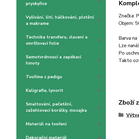
Komple
pryskyřice
Značka: 
Vyšívání, šití, háčkování, plstění
Objem: 
a makrame
Technika transferu, zlacení a
Barva na 
smršťovací folie
Lze nanáš
Po uschnu
Samotvrdnoucí a zapékací
Takto ozd
hmoty
Tvoříme z pedigu
Kaligrafie, lynorit
Zboží 
Smaltování, pečetění,
zažehlovací korálky, mozajka
Výtva
Materiál na tvoření
Dekorační materiál