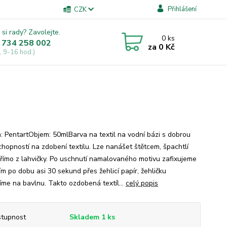
Přihlášení
CZK
 si rady? Zavolejte.
0
ks
 734 258 002
za
0 Kč
, 9-16 hod.)
: PentartObjem: 50mlBarva na textil na vodní bázi s dobrou
schopností na zdobení textilu. Lze nanášet štětcem, špachtlí
římo z lahvičky. Po uschnutí namalovaného motivu zafixujeme
ím po dobu asi 30 sekund přes žehlicí papír, žehličku
íme na bavlnu. Takto ozdobená textíl...
celý popis
tupnost
Skladem 1 ks