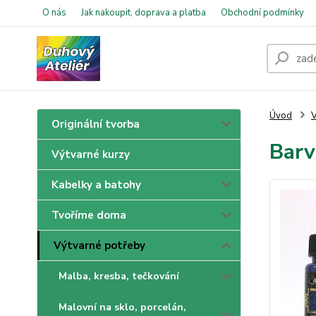
O nás
Jak nakoupit, doprava a platba
Obchodní podmínky
Úvod
V
Originální tvorba
Barv
Výtvarné kurzy
Kabelky a batohy
Tvoříme doma
Výtvarné potřeby
Malba, kresba, tečkování
Malovní na sklo, porcelán,