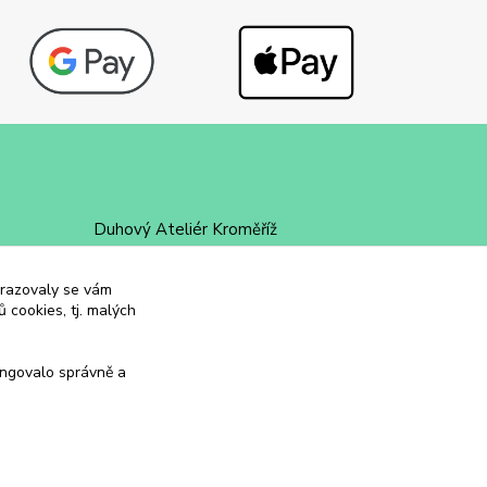
Duhový Ateliér Kroměříž
+420 734 258 002
obrazovaly se vám
 cookies, tj. malých
duhovyatelier@email.cz
ungovalo správně a