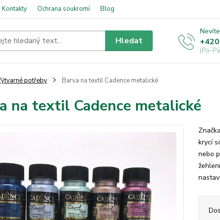
Kontakty
Ochrana soukromí
Blog
Nevíte
Hledat
+420
(Po-Pá
ýtvarné potřeby
Barva na textil Cadence metalické
a na textil Cadence metalické
Značka
krycí 
nebo p
žehlen
nastav
Dos